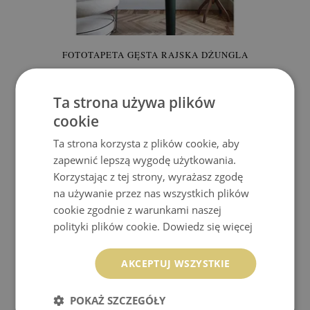
FOTOTAPETA GĘSTA RAJSKA DŻUNGLA
849.99 zł
Cena:
KUP
Ta strona używa plików
cookie
Ta strona korzysta z plików cookie, aby
zapewnić lepszą wygodę użytkowania.
Korzystając z tej strony, wyrażasz zgodę
na używanie przez nas wszystkich plików
cookie zgodnie z warunkami naszej
polityki plików cookie.
Dowiedz się więcej
AKCEPTUJ WSZYSTKIE
POKAŻ SZCZEGÓŁY