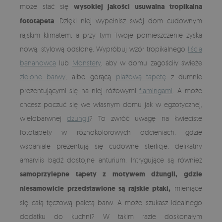
może stać się
wysokiej jakości usuwalna tropikalna
fototapeta
. Dzięki niej wypełnisz swój dom cudownym
rajskim klimatem, a przy tym Twoje pomieszczenie zyska
nową, stylową odsłonę. Wypróbuj wzór tropikalnego
liścia
bananowca
lub
Monstery
, aby w domu zagościły świeże
zielone barwy
, albo gorącą
plażową tapetę
z dumnie
prezentującymi się na niej różowymi
flamingami
. A może
chcesz poczuć się we własnym domu jak w egzotycznej,
wielobarwnej
dżungli
? To zwróć uwagę na kwieciste
fototapety w różnokolorowych odcieniach, gdzie
wspaniale prezentują się cudowne sterlicje, delikatny
amarylis bądź dostojne anturium. Intrygujące są również
samoprzylepne tapety z motywem dżungli, gdzie
niesamowicie przedstawione są rajskie ptaki,
mieniące
się całą tęczową paletą barw. A może szukasz idealnego
dodatku do kuchni? W takim razie doskonałym