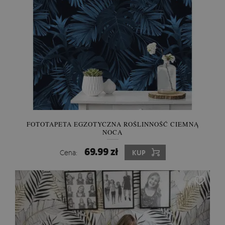
FOTOTAPETA EGZOTYCZNA ROŚLINNOŚĆ CIEMNĄ
NOCĄ
69.99 zł
Cena:
KUP