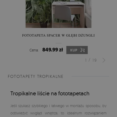
FOTOTAPETA SPACER W GŁĘBI DŻUNGLI
849.99 zł
Cena:
KUP
/
1
19
FOTOTAPETY TROPIKALNE
Tropikalne liście na fototapetach
Jeśli szukasz szybkiego i łatwego w montażu sposobu, by
odświeżyć wygląd wnętrza, to idealnym rozwiązaniem