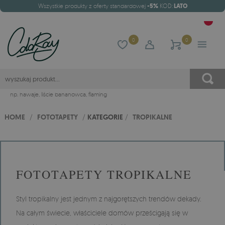
Wszystkie produkty z oferty standardowej
-5%
KOD:
LATO
0
0
np.
hawaje
,
liście bananowca
,
flaming
HOME
/
FOTOTAPETY
/
KATEGORIE
/
TROPIKALNE
FOTOTAPETY TROPIKALNE
Styl tropikalny jest jednym z najgorętszych trendów dekady.
Na całym świecie, właściciele domów prześcigają się w