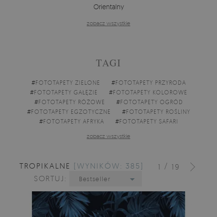
Orientalny
zobacz wszystkie
TAGI
#
FOTOTAPETY ZIELONE
#
FOTOTAPETY PRZYRODA
#
FOTOTAPETY GAŁĘZIE
#
FOTOTAPETY KOLOROWE
#
FOTOTAPETY RÓŻOWE
#
FOTOTAPETY OGRÓD
#
FOTOTAPETY EGZOTYCZNE
#
FOTOTAPETY ROŚLINY
#
FOTOTAPETY AFRYKA
#
FOTOTAPETY SAFARI
zobacz wszystkie
TROPIKALNE
[WYNIKÓW: 385]
/
1
19
SORTUJ:
Bestseller