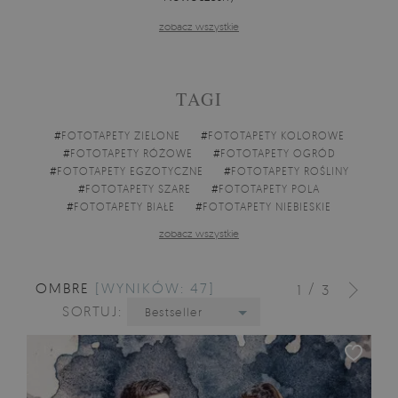
zobacz wszystkie
TAGI
#
FOTOTAPETY ZIELONE
#
FOTOTAPETY KOLOROWE
#
FOTOTAPETY RÓŻOWE
#
FOTOTAPETY OGRÓD
#
FOTOTAPETY EGZOTYCZNE
#
FOTOTAPETY ROŚLINY
#
FOTOTAPETY SZARE
#
FOTOTAPETY POLA
#
FOTOTAPETY BIAŁE
#
FOTOTAPETY NIEBIESKIE
zobacz wszystkie
OMBRE
[WYNIKÓW: 47]
/
1
3
SORTUJ:
Bestseller