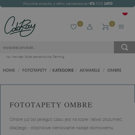
Wszystkie produkty z oferty standardowej
-5%
KOD:
LATO
0
0
np.
hawaje
,
liście bananowca
,
flaming
HOME
/
FOTOTAPETY
/
KATEGORIE
/
AKWARELE
/
OMBRE
FOTOTAPETY OMBRE
Ombre już od jakiegoś czasu jest na topie i łatwo zrozumieć,
dlaczego - stopniowe cieniowanie nadaje domowemu