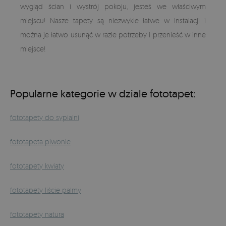
wygląd ścian i wystrój pokoju, jesteś we właściwym
miejscu! Nasze tapety są niezwykle łatwe w instalacji i
można je łatwo usunąć w razie potrzeby i przenieść w inne
miejsce!
Popularne kategorie w dziale fototapet:
fototapety do sypialni
fototapeta piwonie
fototapety kwiaty
fototapety liście palmy
fototapety natura