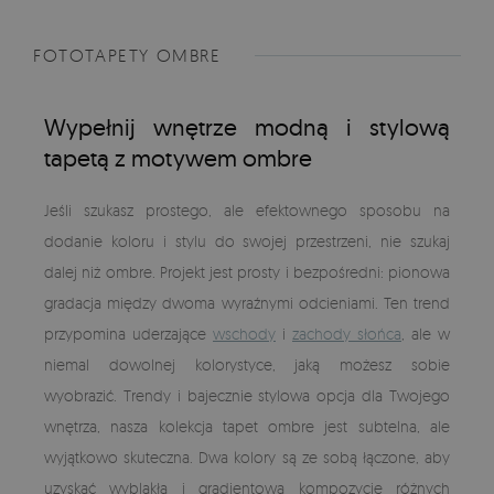
FOTOTAPETY OMBRE
Wypełnij wnętrze modną i stylową
tapetą z motywem ombre
Jeśli szukasz prostego, ale efektownego sposobu na
dodanie koloru i stylu do swojej przestrzeni, nie szukaj
dalej niż ombre. Projekt jest prosty i bezpośredni: pionowa
gradacja między dwoma wyraźnymi odcieniami. Ten trend
przypomina uderzające
wschody
i
zachody słońca
, ale w
niemal dowolnej kolorystyce, jaką możesz sobie
wyobrazić. Trendy i bajecznie stylowa opcja dla Twojego
wnętrza, nasza kolekcja tapet ombre jest subtelna, ale
wyjątkowo skuteczna. Dwa kolory są ze sobą łączone, aby
uzyskać wyblakłą i gradientową kompozycję różnych