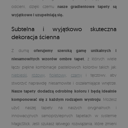
odcieni, dzięki czemu
nasze gradientowe tapety są
wyjątkowe i uzupełniają się.
Subtelna i wyjątkowo skuteczna
dekoracja ścienna
Z dumą
oferujemy szeroką gamę unikalnych i
niesamowitych wzorów ombre tapet
, z których wiele
łączy piękne kombinacje pastelowych kolorów takich jak:
niebieski
,
różowy
,
fioletowy
,
czarny
i tęczowy, aby
stworzyć naprawdę niesamowite i oszałamiające wnętrze.
Nasze tapety dodadzą odrobinę koloru i będą idealnie
komponować się z każdym rodzajem wystroju
. Możesz
użyć naszej tapety na naszych oryginalnych i
innowacyjnych samoprzylepnych tapetach w systemie
MagicStick. Jeśli szukasz łatwego rozwiązania, które zmieni