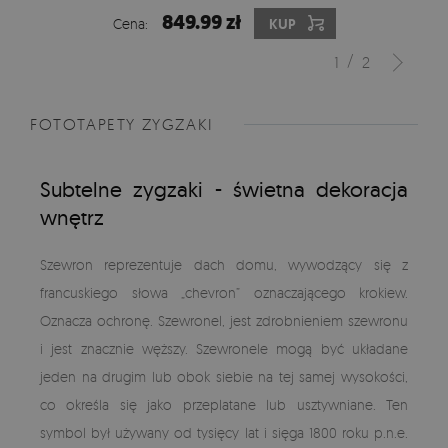
849.99 zł
Cena:
KUP
/
1
2
FOTOTAPETY ZYGZAKI
Subtelne zygzaki - świetna dekoracja
wnętrz
Szewron reprezentuje dach domu, wywodzący się z
francuskiego słowa „chevron” oznaczającego krokiew.
Oznacza ochronę. Szewronel, jest zdrobnieniem szewronu
i jest znacznie węższy. Szewronele mogą być układane
jeden na drugim lub obok siebie na tej samej wysokości,
co określa się jako przeplatane lub usztywniane. Ten
symbol był używany od tysięcy lat i sięga 1800 roku p.n.e.