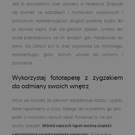
Jest to powszechny znak używany w heraldyce. Znajduje
się również na odznakach i mundurach wojskowych i
policyjnych, reprezentujących długość podanej służby. Był
to również ważny znak dla greckich Spartan, symbol ten
został przedstawiony na ich tarczach, gdy maszerowali do
bitwy. Dla Celtów był to znak wojownika lub myśliwego,
reprezentujący groty, których używali do ochrony i
polowania.
Wykorzystaj fototapetę z zygzakiem
do odmiany swoich wnętrz
Mówi się również, że szewron reprezentuje wzloty i upadki,
które napotykamy w życiu. Dlatego też wybraliśmy go jako
jeden z motywów naszych tapet. Ponieważ to nie jest
zwykły szlaczek.
Wśród naszych tapet można znaleźć
najróżniejsze przedstawienia szewronu
, które będą