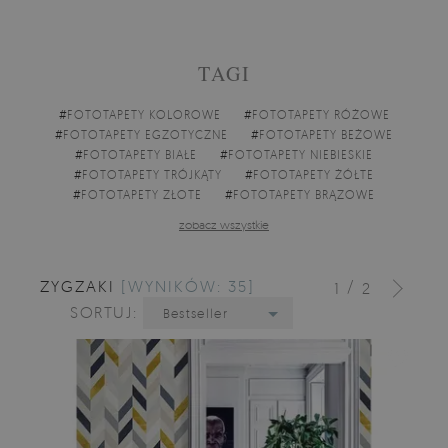
TAGI
#
FOTOTAPETY KOLOROWE
#
FOTOTAPETY RÓŻOWE
#
FOTOTAPETY EGZOTYCZNE
#
FOTOTAPETY BEŻOWE
#
FOTOTAPETY BIAŁE
#
FOTOTAPETY NIEBIESKIE
#
FOTOTAPETY TRÓJKĄTY
#
FOTOTAPETY ŻÓŁTE
#
FOTOTAPETY ZŁOTE
#
FOTOTAPETY BRĄZOWE
zobacz wszystkie
ZYGZAKI
[WYNIKÓW: 35]
/
1
2
SORTUJ:
Bestseller