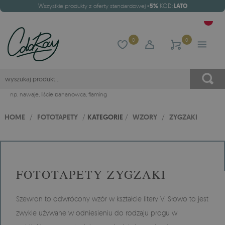
Wszystkie produkty z oferty standardowej
-5%
KOD:
LATO
0
0
np.
hawaje
,
liście bananowca
,
flaming
HOME
/
FOTOTAPETY
/
KATEGORIE
/
WZORY
/
ZYGZAKI
FOTOTAPETY ZYGZAKI
Szewron to odwrócony wzór w kształcie litery V. Słowo to jest
zwykle używane w odniesieniu do rodzaju progu w