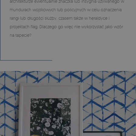
architekturze ewentualnie znaczka lub insygnia używanego w
mundurach wojskowych lub policyjnych w celu oznaczenia
rangi lub długości służby, czasem także w heraldyce i
projektach flag. Dlaczego go więc nie wykorzystać jako wzór
na tapecie?