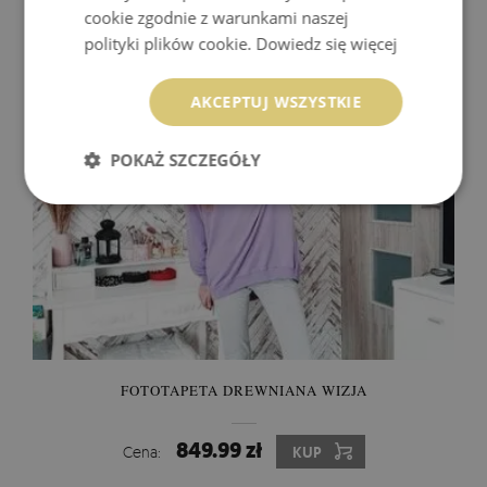
cookie zgodnie z warunkami naszej
849.99 zł
Cena:
KUP
polityki plików cookie.
Dowiedz się więcej
AKCEPTUJ WSZYSTKIE
POKAŻ SZCZEGÓŁY
FOTOTAPETA DREWNIANA WIZJA
849.99 zł
Cena:
KUP