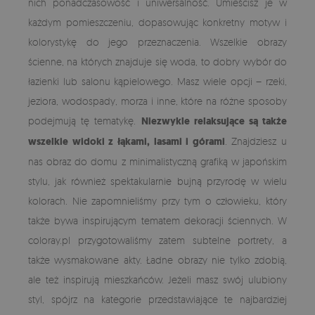
nich ponadczasowość i uniwersalność. Umieścisz je w
każdym pomieszczeniu, dopasowując konkretny motyw i
kolorystykę do jego przeznaczenia. Wszelkie obrazy
ścienne, na których znajduje się woda, to dobry wybór do
łazienki lub salonu kąpielowego. Masz wiele opcji – rzeki,
jeziora, wodospady, morza i inne, które na różne sposoby
podejmują tę tematykę.
Niezwykle relaksujące są także
wszelkie widoki z łąkami, lasami i górami
. Znajdziesz u
nas obraz do domu z minimalistyczną grafiką w japońskim
stylu, jak również spektakularnie bujną przyrodę w wielu
kolorach. Nie zapomnieliśmy przy tym o człowieku, który
także bywa inspirującym tematem dekoracji ściennych. W
coloray.pl przygotowaliśmy zatem subtelne portrety, a
także wysmakowane akty. Ładne obrazy nie tylko zdobią,
ale też inspirują mieszkańców. Jeżeli masz swój ulubiony
styl, spójrz na kategorie przedstawiające te najbardziej