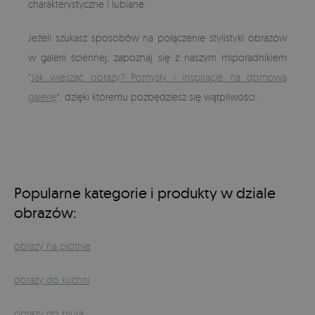
charakterystyczne i lubiane.
Jeżeli szukasz sposobów na połączenie stylistyki obrazów
w galerii ściennej, zapoznaj się z naszym miporadnikiem
"
Jak wieszać obrazy? Pomysły i inspiracje na domową
galerię
", dzięki któremu pozbędziesz się wątpliwości.
Popularne kategorie i produkty w dziale
obrazów:
obrazy na płótnie
obrazy do kuchni
obrazy do biura