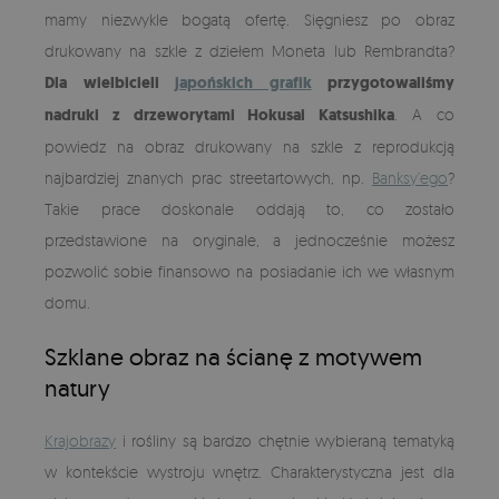
mamy niezwykle bogatą ofertę. Sięgniesz po obraz
drukowany na szkle z dziełem Moneta lub Rembrandta?
Dla wielbicieli
japońskich grafik
przygotowaliśmy
nadruki z drzeworytami Hokusai Katsushika
. A co
powiedz na obraz drukowany na szkle z reprodukcją
najbardziej znanych prac streetartowych, np.
Banksy’ego
?
Takie prace doskonale oddają to, co zostało
przedstawione na oryginale, a jednocześnie możesz
pozwolić sobie finansowo na posiadanie ich we własnym
domu.
Szklane obraz na ścianę z motywem
natury
Krajobrazy
i rośliny są bardzo chętnie wybieraną tematyką
w kontekście wystroju wnętrz. Charakterystyczna jest dla