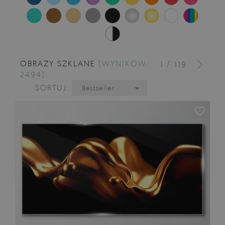
OBRAZY SZKLANE
[WYNIKÓW:
/
1
119
2494]
SORTUJ:
Bestseller