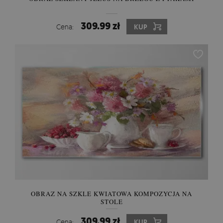
309.99 zł
Cena:
KUP
OBRAZ NA SZKLE KWIATOWA KOMPOZYCJA NA
STOLE
309.99 zł
Cena:
KUP