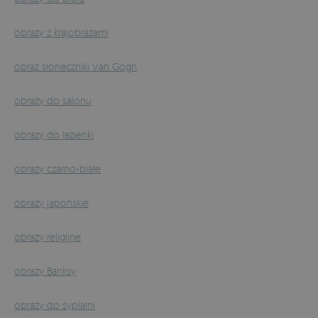
obrazy z krajobrazami
obraz słoneczniki Van Gogh
obrazy do salonu
obrazy do łazienki
obrazy czarno-białe
obrazy japońskie
obrazy religijne
obrazy Banksy
obrazy do sypialni