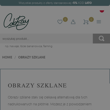
Wszystkie produkty z oferty standardowej
-5%
KOD:
LATO
0
0
np.
hawaje
,
liście bananowca
,
flaming
HOME
/
OBRAZY SZKLANE
OBRAZY SZKLANE
Obrazy szklane stały się ciekawą alternatywą dla tych
nadrukowanych na płótnie. Możesz je z powodzeniem