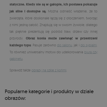
statyczne. Kiedy nie są w galopie, ich postawa pokazuje
jak silne i dostojne są.
Można odnieść wrażenie, że to
zwierzęta, które doskonale łączą się z otoczeniem, tworząc
z nimi jedną całość. Znajdują się w swoim żywiole, dlatego
tak pięknie prezentują się pośród traw, drzew czy innej
przyrody.
Obraz konia może zawisnąć w przestrzeni
każdego typu
. Pasuje zarówno
do salonu
, jak i
do sypialni
.
To również uniwersalny motyw do udekorowania
biura czy
gabinetu
.
Sprawdź także
obrazy na szkle z końmi
.
Popularne kategorie i produkty w dziale
obrazów: