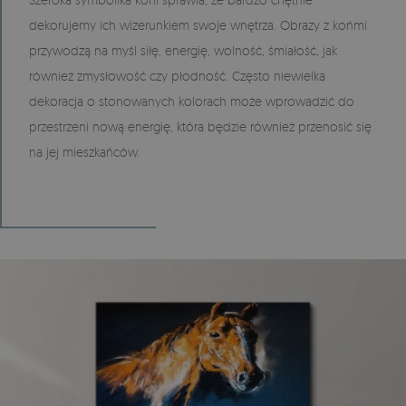
dekorujemy ich wizerunkiem swoje wnętrza. Obrazy z końmi
przywodzą na myśl siłę, energię, wolność, śmiałość, jak
również zmysłowość czy płodność. Często niewielka
dekoracja o stonowanych kolorach może wprowadzić do
przestrzeni nową energię, która będzie również przenosić się
na jej mieszkańców.