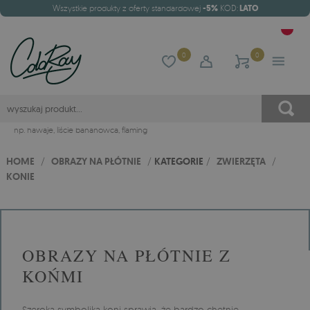
Wszystkie produkty z oferty standardowej
-5%
KOD:
LATO
0
0
np.
hawaje
,
liście bananowca
,
flaming
HOME
/
OBRAZY NA PŁÓTNIE
/
KATEGORIE
/
ZWIERZĘTA
/
KONIE
OBRAZY NA PŁÓTNIE Z
KOŃMI
Szeroka symbolika koni sprawia, że bardzo chętnie