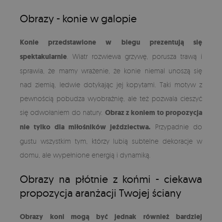
Obrazy - konie w galopie
Konie przedstawione w biegu prezentują się
spektakularnie
. Wiatr rozwiewa grzywę, porusza trawą i
sprawia, że mamy wrażenie, że konie niemal unoszą się
nad ziemią, ledwie dotykając jej kopytami. Taki motyw z
pewnością pobudza wyobraźnię, ale też pozwala cieszyć
się odwołaniem do natury.
Obraz z koniem to propozycja
nie tylko dla miłośników jeździectwa.
Przypadnie do
gustu wszystkim tym, którzy lubią subtelne dekoracje w
domu, ale wypełnione energią i dynamiką.
Obrazy na płótnie z końmi - ciekawa
propozycja aranżacji Twojej ściany
Obrazy koni mogą być jednak również bardziej