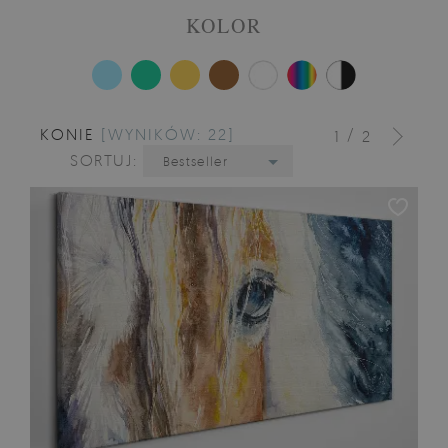
KOLOR
KONIE
[WYNIKÓW: 22]
/
1
2
SORTUJ:
Bestseller