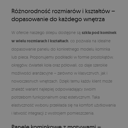
Różnorodność rozmiarów i kształtów –
dopasowanie do każdego wnętrza
W ofercie naszego sklepu dostępne są
szkła pod kominek
w wielu rozmiarach i kształtach
, co pozwala na idealne
dopasowanie panelu do konkretnego modelu kominka
lub pieca. Proponujemy podkładki w formie prostokątów,
okręgów, ćwiartek koła oraz półowali, co daje szerokie
możliwości aranżacyjne – zarówno w klasycznych, jak i
nowoczesnych wnętrzach. Dzięki temu każdy klient może
znaleźć wariant najlepiej odpowiadający swoim
potrzebom funkcjonalnym oraz estetycznym. Taka
elastyczność wyboru przekłada się na komfort użytkowania
i łatwość integracji z wystrojem pomieszczenia.
Panele kominkowe z motywami –