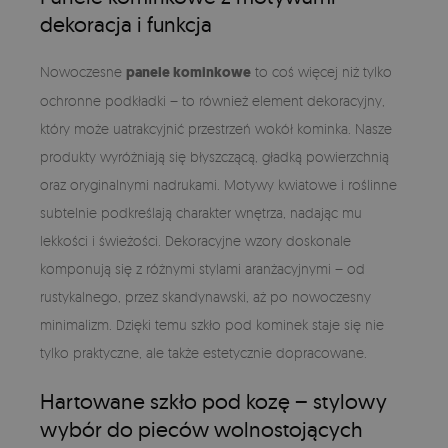
dekoracja i funkcja
Nowoczesne
panele kominkowe
to coś więcej niż tylko
ochronne podkładki – to również element dekoracyjny,
który może uatrakcyjnić przestrzeń wokół kominka. Nasze
produkty wyróżniają się błyszczącą, gładką powierzchnią
oraz oryginalnymi nadrukami. Motywy kwiatowe i roślinne
subtelnie podkreślają charakter wnętrza, nadając mu
lekkości i świeżości. Dekoracyjne wzory doskonale
komponują się z różnymi stylami aranżacyjnymi – od
rustykalnego, przez skandynawski, aż po nowoczesny
minimalizm. Dzięki temu szkło pod kominek staje się nie
tylko praktyczne, ale także estetycznie dopracowane.
Hartowane szkło pod kozę – stylowy
wybór do pieców wolnostojących