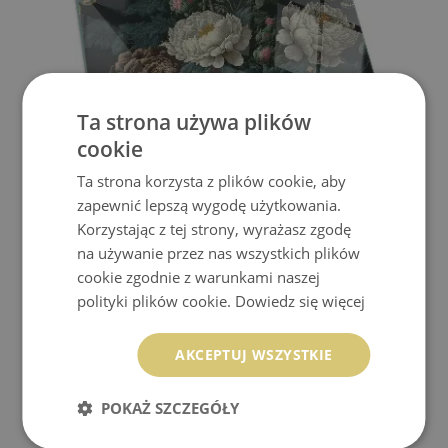
Ta strona używa plików
cookie
Ta strona korzysta z plików cookie, aby
SZYBA HARTOWANA POD KOMINEK MOTYLE NA TLE
zapewnić lepszą wygodę użytkowania.
KWIATÓW
Korzystając z tej strony, wyrażasz zgodę
109.99 zł
na używanie przez nas wszystkich plików
Cena:
KUP
cookie zgodnie z warunkami naszej
polityki plików cookie.
Dowiedz się więcej
AKCEPTUJ WSZYSTKIE
POKAŻ SZCZEGÓŁY