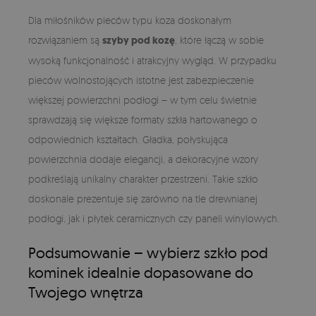
Dla miłośników pieców typu koza doskonałym
rozwiązaniem są
szyby pod kozę
, które łączą w sobie
wysoką funkcjonalność i atrakcyjny wygląd. W przypadku
pieców wolnostojących istotne jest zabezpieczenie
większej powierzchni podłogi – w tym celu świetnie
sprawdzają się większe formaty szkła hartowanego o
odpowiednich kształtach. Gładka, połyskująca
powierzchnia dodaje elegancji, a dekoracyjne wzory
podkreślają unikalny charakter przestrzeni. Takie szkło
doskonale prezentuje się zarówno na tle drewnianej
podłogi, jak i płytek ceramicznych czy paneli winylowych.
Podsumowanie – wybierz szkło pod
kominek idealnie dopasowane do
Twojego wnętrza