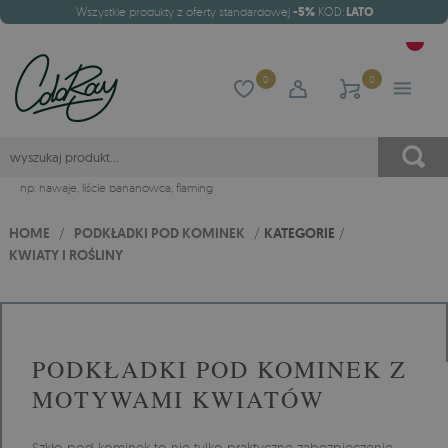
Wszystkie produkty z oferty standardowej
-5%
KOD:
LATO
0
0
np.
hawaje
,
liście bananowca
,
flaming
HOME
/
PODKŁADKI POD KOMINEK
/
KATEGORIE
/
KWIATY I ROŚLINY
PODKŁADKI POD KOMINEK Z
MOTYWAMI KWIATÓW
Szkło pod kominek to nie tylko praktyczne zabezpieczenie