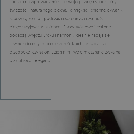
sposób na wprowadzenie do swojego wnętrza odrobiny
świeżości i naturalnego piękna. Te miękkie i chłonne dywaniki
zapewnią komfort podczas codziennych czynności
pielęgnacyjnych w łazience. Wzory kwiatowe i roślinne
dodadzą wnętrzu uroku i harmonii. Idealnie nadają się
również do innych pomieszczeń, takich jak sypialnia,
przedpokój czy salon. Dzięki nim Twoje mieszkanie zyska na
przytulności i elegancji.