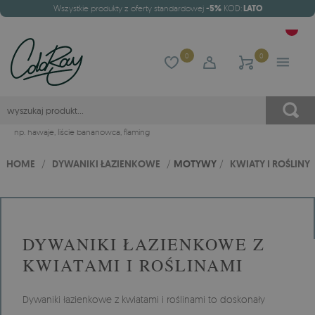
Wszystkie produkty z oferty standardowej
-5%
KOD:
LATO
0
0
np.
hawaje
,
liście bananowca
,
flaming
HOME
/
DYWANIKI ŁAZIENKOWE
/
MOTYWY
/
KWIATY I ROŚLINY
DYWANIKI ŁAZIENKOWE Z
KWIATAMI I ROŚLINAMI
Dywaniki łazienkowe z kwiatami i roślinami to doskonały