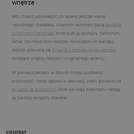
wnętrza
Jeśli chcesz wprowadzić do łazienki jeszcze więcej
naturalnego charakteru, świetnym wyborem będą
dywaniki
z motywem krajobrazu
, które budują spokojny, harmonijny
klimat. Dla miłośników bardziej nowoczesnych aranżacji
dobrze sprawdzą się
dywaniki z abstrakcyjnymi wzorami
,
dodające wnętrzu lekkości i oryginalnego akcentu.
W pomieszczeniach, w których chcesz podkreślić
przytulność i nieco zabawy w dekoracji, warto postawić na
dywaniki ze zwierzętami
, które ożywiają przestrzeń i nadają
jej bardziej wyrazisty charakter.
COLORAY