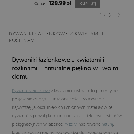
129.99 zł
Cena:
KUP
/
1
5
DYWANIKI ŁAZIENKOWE Z KWIATAMI I
ROŚLINAMI
Dywaniki łazienkowe z kwiatami i
roślinami – naturalne piękno w Twoim
domu
Dywaniki łazienkowe
z kwiatami i roślinami to perfekcyjne
połączenie estetyki i funkcjonalności. Wykonane z
najwyższej jakości, miękkich i chłonnych materiałów, te
dywaniki zapewnią komfort podczas codziennych rytuałów
pielęgnacyjnych w łazience.
Wzory
inspirowane
naturą
,
takie jak kwiaty i rośliny, wprowadzą do Twojego wnętrza