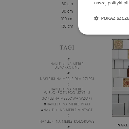
naszej polityki p
60 cm
80 cm
PO
POKAŻ SZCZ
100 cm
130 cm
Cen
TAGI
#
NAKLEJKI NA MEBLE
DEKORACYJNE
#
NAKLEJKI NA MEBLE DLA DZIECI
#
NAKLEJKI NA MEBLE
WIELOKROTNEGO UŻYTKU
#
OKLEINA MEBLOWA WZORY
#
NAKLEJKI NA MEBLE PTAKI
#
NAKLEJKI NA MEBLE VINTAGE
#
NAKLEJKI NA MEBLE KOLOROWE
NAKL
#