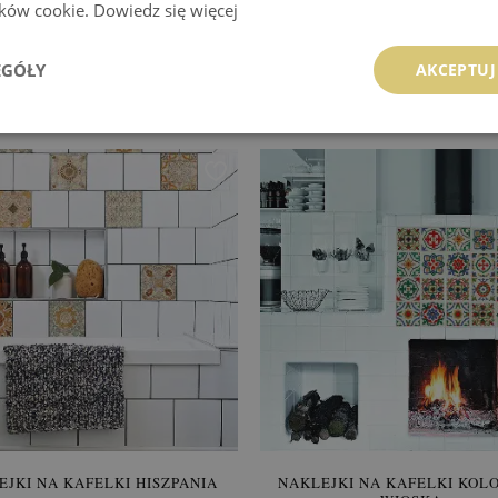
lików cookie.
Dowiedz się więcej
NAKLEJKI NA KAFELKI
NAKLEJKI NA KAFELKI R
RTUGALIA PEŁNIA ŻYCIA
EGÓŁY
AKCEPTUJ
89.99 zł
89.99 zł
a:
KUP
Cena:
KUP
EJKI NA KAFELKI HISZPANIA
NAKLEJKI NA KAFELKI KOL