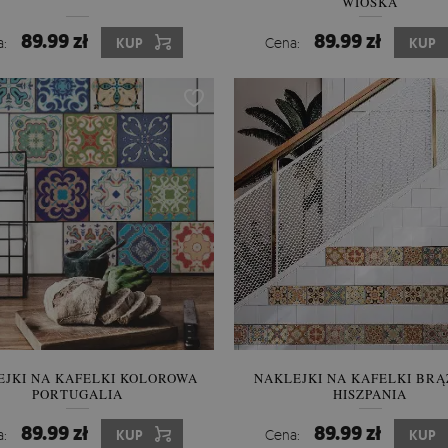
WIOSKA
89.99 zł
89.99 zł
a:
KUP
Cena:
KUP
EJKI NA KAFELKI KOLOROWA
NAKLEJKI NA KAFELKI BR
PORTUGALIA
HISZPANIA
89.99 zł
89.99 zł
a:
KUP
Cena:
KUP