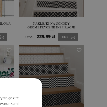
TELOWA
NAKLEJKI NA SCHODY
GEOMETRYCZNE INSPIRACJE
229.99 zł
Cena:
KUP
stając z tej
z warunkami