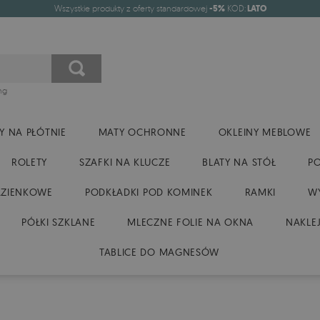
Wszystkie produkty z oferty standardowej
-5%
KOD:
LATO
ng
Y NA PŁÓTNIE
MATY OCHRONNE
OKLEINY MEBLOWE
ROLETY
SZAFKI NA KLUCZE
BLATY NA STÓŁ
P
AZIENKOWE
PODKŁADKI POD KOMINEK
RAMKI
WY
PÓŁKI SZKLANE
MLECZNE FOLIE NA OKNA
NAKLEJ
TABLICE DO MAGNESÓW