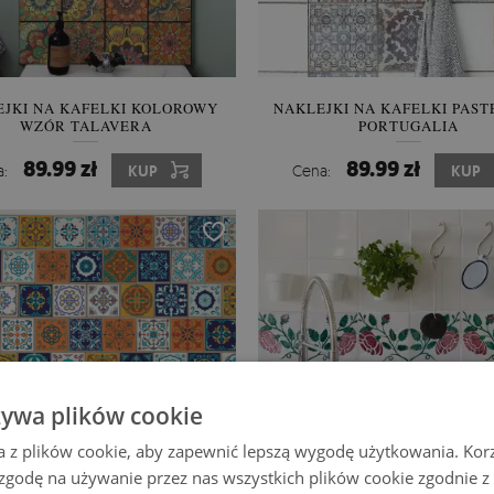
EJKI NA KAFELKI KOLOROWY
NAKLEJKI NA KAFELKI PAS
WZÓR TALAVERA
PORTUGALIA
89.99 zł
89.99 zł
a:
KUP
Cena:
KUP
żywa plików cookie
a z plików cookie, aby zapewnić lepszą wygodę użytkowania. Korzy
 zgodę na używanie przez nas wszystkich plików cookie zgodnie 