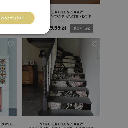
ÓŻE
NAKLEJKI NA SCHODY
GEOMETRYCZNE ABSTRAKCJE
 WSZYSTKIE
229.99 zł
Cena:
KUP
OROWA
NAKLEJKI NA SCHODY