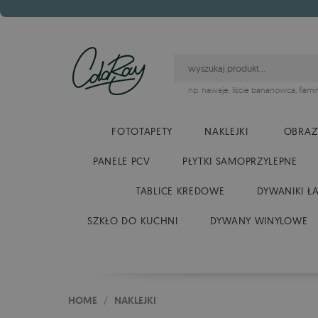
np.
hawaje
,
liście bananowca
,
flami
FOTOTAPETY
NAKLEJKI
OBRAZ
PANELE PCV
PŁYTKI SAMOPRZYLEPNE
TABLICE KREDOWE
DYWANIKI Ł
SZKŁO DO KUCHNI
DYWANY WINYLOWE
HOME
/
NAKLEJKI