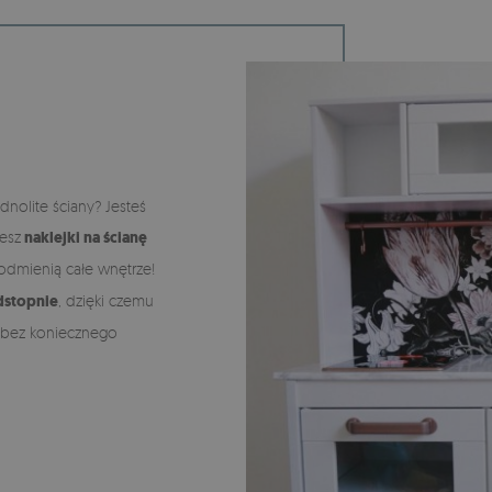
dnolite ściany? Jesteś
esz
naklejki na ścianę
l odmienią całe wnętrze!
dstopnie
, dzięki czemu
 bez koniecznego