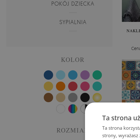
POKÓJ DZIECKA
SYPIALNIA
NAKL
Cen
KOLOR
Ta strona u
Ta strona korzyst
ROZMIAR
strony, wyrażasz