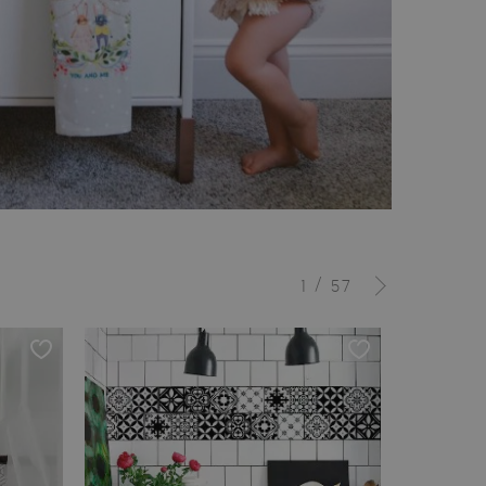
/
1
57