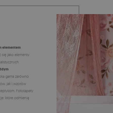
ym elementem
ć się jako elementy
listycznych
ażdym
roka gama zarówno
rów, jak i wzorów
ceptykom. Fototapety
cje, które odmienią