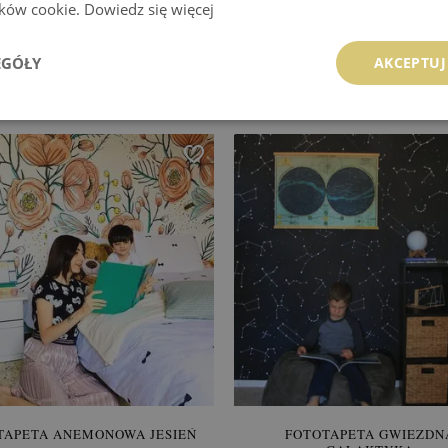
lików cookie.
Dowiedz się więcej
TOTAPETA POLNE KWIATY
FOTOTAPETA TROPIKALNE 
LIŚCIE
EGÓŁY
AKCEPTUJ
849.99 zł
849.99 zł
:
KUP
Cena:
KUP
TAPETA ANEMONOWA JESIEŃ
FOTOTAPETA GWIEZDN