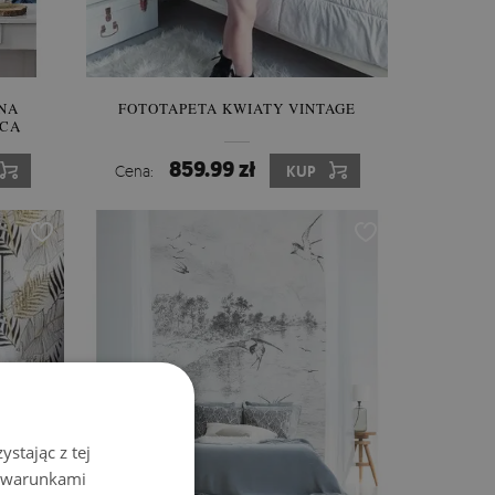
NA
FOTOTAPETA KWIATY VINTAGE
OCĄ
859.99 zł
Cena:
KUP
stając z tej
z warunkami