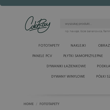
np.
hawaje
,
liście bananowca
,
flami
FOTOTAPETY
NAKLEJKI
OBRAZ
PANELE PCV
PŁYTKI SAMOPRZYLEPNE
DYWANIKI ŁAZIENKOWE
PODKŁA
DYWANY WINYLOWE
PÓŁKI S
HOME
/
FOTOTAPETY