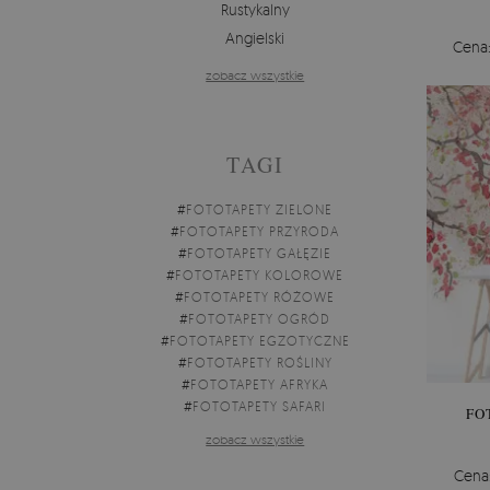
Rustykalny
Angielski
Cena
zobacz wszystkie
TAGI
#
FOTOTAPETY ZIELONE
#
FOTOTAPETY PRZYRODA
#
FOTOTAPETY GAŁĘZIE
#
FOTOTAPETY KOLOROWE
#
FOTOTAPETY RÓŻOWE
#
FOTOTAPETY OGRÓD
#
FOTOTAPETY EGZOTYCZNE
#
FOTOTAPETY ROŚLINY
#
FOTOTAPETY AFRYKA
#
FOTOTAPETY SAFARI
FO
zobacz wszystkie
Cena