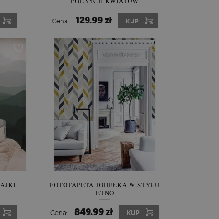
POLNYCH KWIATÓW
129.99 zł
Cena:
KUP
AJKI
FOTOTAPETA JODEŁKA W STYLU
ETNO
849.99 zł
Cena:
KUP