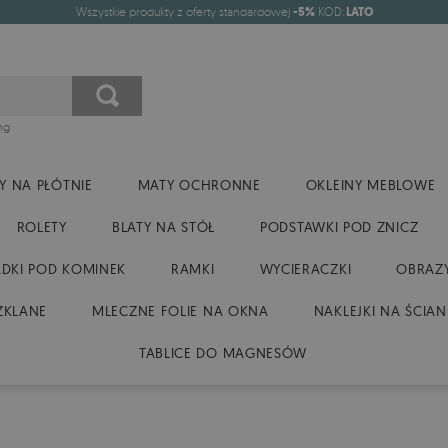
Wszystkie produkty z oferty standardowej
-5%
KOD:
LATO
ng
Y NA PŁÓTNIE
MATY OCHRONNE
OKLEINY MEBLOWE
ROLETY
BLATY NA STÓŁ
PODSTAWKI POD ZNICZ
DKI POD KOMINEK
RAMKI
WYCIERACZKI
OBRAZY
ZKLANE
MLECZNE FOLIE NA OKNA
NAKLEJKI NA ŚCIAN
TABLICE DO MAGNESÓW