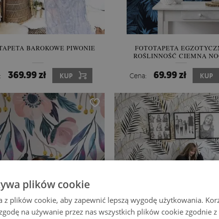
TAPETA BAROKOWE PIWONIE
FOTOTAPETA EGZOTYCZ
ROŚLINNOŚĆ CIEMNĄ N
369.99 zł
69.99 zł
:
KUP
Cena:
KUP
żywa plików cookie
a z plików cookie, aby zapewnić lepszą wygodę użytkowania. Korzy
 zgodę na używanie przez nas wszystkich plików cookie zgodnie 