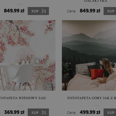
GALAKTYKA
849.99 zł
849.99 zł
:
KUP
Cena:
KUP
TOTAPETA WIŚNIOWY SAD
FOTOTAPETA GÓRY JAK Z B
369.99 zł
499.99 zł
:
KUP
Cena:
KUP