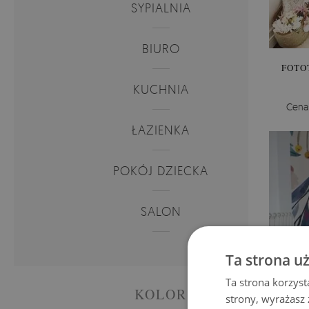
SYPIALNIA
BIURO
FOTO
KUCHNIA
Cena
ŁAZIENKA
POKÓJ DZIECKA
SALON
Ta strona u
Ta strona korzyst
KOLOR
strony, wyrażasz