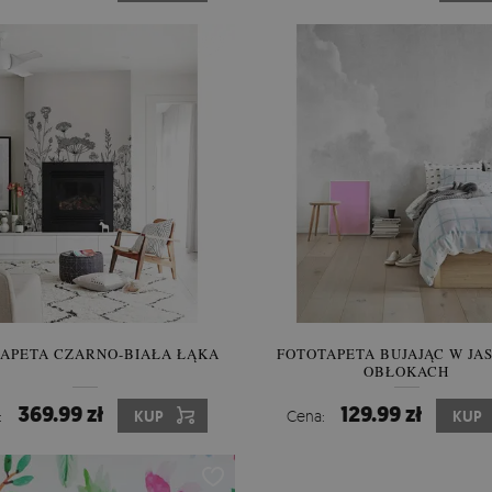
APETA CZARNO-BIAŁA ŁĄKA
FOTOTAPETA BUJAJĄC W JA
OBŁOKACH
369.99 zł
129.99 zł
:
KUP
Cena:
KUP