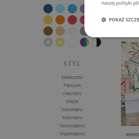
naszej polityki p
FO
POKAŻ SZCZ
Cena
STYL
Eklektyczny
Francuski
Klasyczny
Wiejski
Industrialny
Kolonialny
Nowoczesny
Współczesny
FOTO