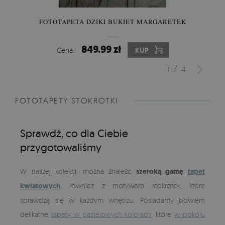
FOTOTAPETA DZIKI BUKIET MARGARETEK
849.99 zł
Cena:
KUP
/
1
4
FOTOTAPETY STOKROTKI
Sprawdź, co dla Ciebie
przygotowaliśmy
W naszej kolekcji można znaleźć
szeroką gamę
tapet
kwiatowych
, również z motywem stokrotek, które
sprawdzą się w każdym wnętrzu. Posiadamy bowiem
delikatne
tapety w pastelowych kolorach
, które
w pokoju