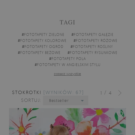
TAGI
#
FOTOTAPETY ZIELONE
#
FOTOTAPETY GAŁĘZIE
#
FOTOTAPETY KOLOROWE
#
FOTOTAPETY RÓŻOWE
#
FOTOTAPETY OGRÓD
#
FOTOTAPETY ROŚLINY
#
FOTOTAPETY BEŻOWE
#
FOTOTAPETY RYSUNKOWE
#
FOTOTAPETY POLA
#
FOTOTAPETY W ANGIELSKIM STYLU
zobacz wszystkie
STOKROTKI
[WYNIKÓW: 67]
/
1
4
SORTUJ:
Bestseller