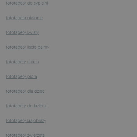
fototapety do sypialni
fototapeta piwonie
fototapety kwiaty
fototapety liście palmy
fototapety natura
fototapety pióra
fototapety dla dzieci
fototapety do łazienki
fototapety krajobrazy
fototapety zwierzęta