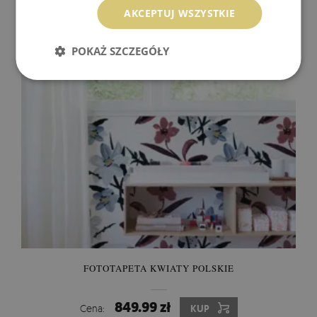
AKCEPTUJ WSZYSTKIE
849.99 zł
Cena:
KUP
POKAŻ SZCZEGÓŁY
FOTOTAPETA KWIATY POLSKIE
849.99 zł
Cena:
KUP