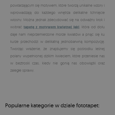
powtarzającym się motywem, które tworzą unikalne wzory i
wprowadzają do każdego wnętrza delikatne tchnięcie
wiosny. Można jednak zdecydować się na odważny krok i
wybrać
tapetę z motywem kwietnej łąki
, która od dołu
daje nam nieprzemierzone morze kwiatów a pnąc się ku
kurze przechodzi w delikatną jednobarwną kompozycję.
Tworząc wrażenie, że znajdujemy się pośrodku leśnej
polany wypełnionej dzikim kwieciem, które przeniesie nas
w beztroski czas, kiedy nie gonią nas obowiązki oraz
zaległe sprawy.
Popularne kategorie w dziale fototapet: