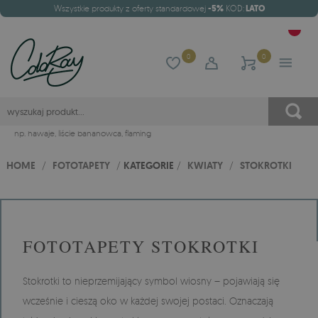
Wszystkie produkty z oferty standardowej
-5%
KOD:
LATO
0
0
np.
hawaje
,
liście bananowca
,
flaming
HOME
/
FOTOTAPETY
/
KATEGORIE
/
KWIATY
/
STOKROTKI
FOTOTAPETY STOKROTKI
Stokrotki to nieprzemijający symbol wiosny – pojawiają się
wcześnie i cieszą oko w każdej swojej postaci. Oznaczają