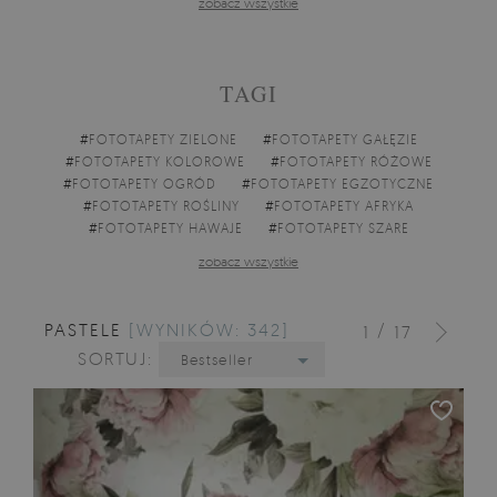
zobacz wszystkie
TAGI
#
FOTOTAPETY ZIELONE
#
FOTOTAPETY GAŁĘZIE
#
FOTOTAPETY KOLOROWE
#
FOTOTAPETY RÓŻOWE
#
FOTOTAPETY OGRÓD
#
FOTOTAPETY EGZOTYCZNE
#
FOTOTAPETY ROŚLINY
#
FOTOTAPETY AFRYKA
#
FOTOTAPETY HAWAJE
#
FOTOTAPETY SZARE
zobacz wszystkie
PASTELE
[WYNIKÓW: 342]
/
1
17
SORTUJ:
Bestseller