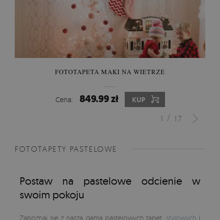
FOTOTAPETA MAKI NA WIETRZE
849.99 zł
Cena:
KUP
/
1
17
FOTOTAPETY PASTELOWE
Postaw na pastelowe odcienie w
swoim pokoju
Zapoznaj się z naszą gamą pastelowych tapet,
stylowych
i