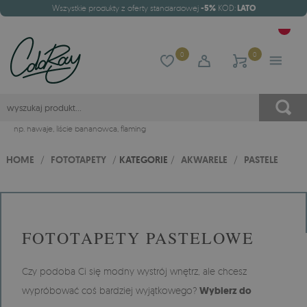
Wszystkie produkty z oferty standardowej
-5%
KOD:
LATO
0
0
np.
hawaje
,
liście bananowca
,
flaming
HOME
/
FOTOTAPETY
/
KATEGORIE
/
AKWARELE
/
PASTELE
FOTOTAPETY PASTELOWE
Czy podoba Ci się modny wystrój wnętrz, ale chcesz
wypróbować coś bardziej wyjątkowego?
Wybierz do