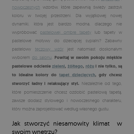
nowoczesnych
wzorów, które zapewnią świeży zastrzyk
koloru w twojej przestrzeni. Dla wyjątkowej nowej
dynamiki, która jest bardzo modna, dlaczego nie
wypróbować
pastelowej ombre tapety
lub tapety w
pastelowe motywy do dziecięcej sypialni? Zabawny
pastelowy
tęczowy wzór
jest natomiast doskonałym
wyborem
do salonu
.
Powitaj w swoim pokoju miękkie
pastelowe odcienie
zieleni
,
żółtego
,
różu
i nie tylko, są
to idealne kolory do
tapet dziecięcych
, gdy chcesz
stworzyć ładny i relaksujący styl.
Niezależnie od tego,
które pomieszczenie chcesz ozdobić pastelową tapetą,
zawsze dodasz stylowego i nowoczesnego charakteru,
który można zaprojektować według własnego gustu.
Jak stworzyć niesamowity klimat w
swoim wnętrzu?