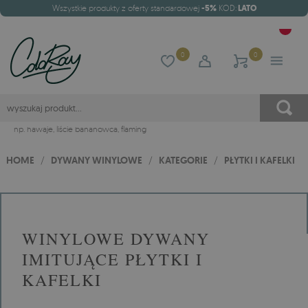
Wszystkie produkty z oferty standardowej
-5%
KOD:
LATO
0
0
np.
hawaje
,
liście bananowca
,
flaming
HOME
/
DYWANY WINYLOWE
/
KATEGORIE
/
PŁYTKI I KAFELKI
WINYLOWE DYWANY
IMITUJĄCE PŁYTKI I
KAFELKI