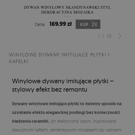
DYWAN WINYLOWY SKANDYNAWSKI STYL
DEKORACYJNA MOZAIKA
169.99 zł
Cena:
KUP
/
1
10
WINYLOWE DYWANY IMITUJĄCE PŁYTKI I
KAFELKI
Winylowe dywany imitujące płytki –
stylowy efekt bez remontu
Dywany winylowe imitujące płytki to świetny sposób na
uzyskanie efektu eleganckiej podłogi bez konieczności
kładzenia ceramiki.
Ich realistyczne wzory, inspirowane
klasycznymi kaflami, cementowymi mozaikami czy wzorami