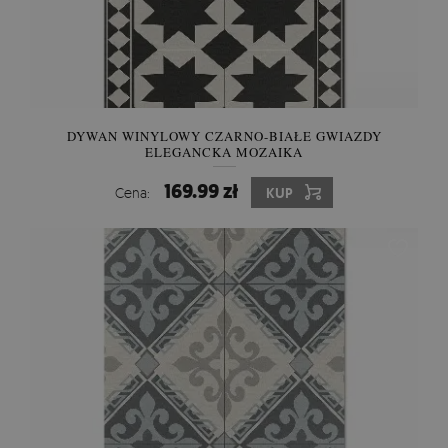
DYWAN WINYLOWY CZARNO-BIAŁE GWIAZDY
ELEGANCKA MOZAIKA
169.99 zł
Cena:
KUP