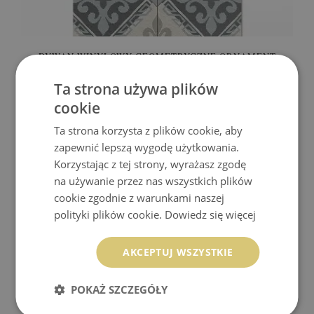
DYWAN WINYLOWY GEOMETRYCZNE ORNAMENT
MOZAIKA VINTAGE
Ta strona używa plików
169.99 zł
Cena:
KUP
cookie
Ta strona korzysta z plików cookie, aby
zapewnić lepszą wygodę użytkowania.
Korzystając z tej strony, wyrażasz zgodę
na używanie przez nas wszystkich plików
cookie zgodnie z warunkami naszej
polityki plików cookie.
Dowiedz się więcej
AKCEPTUJ WSZYSTKIE
POKAŻ SZCZEGÓŁY