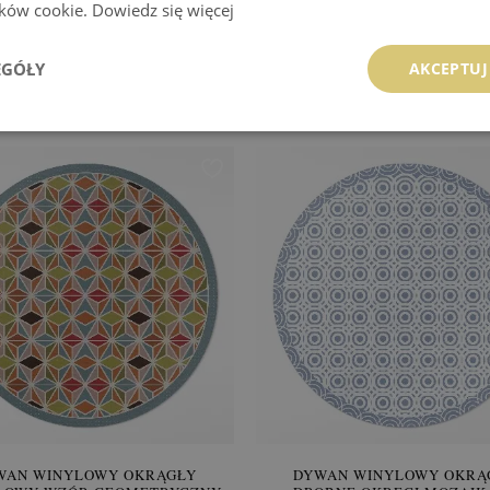
lików cookie.
Dowiedz się więcej
WAN WINYLOWY OKRĄGŁY
DYWAN WINYLOWY OKRĄ
A POSYPKA NA BŁĘKITNYM
MOTYLE PIĘKNE OWAD
EGÓŁY
AKCEPTUJ
TLE
104.99 zł
104.99 zł
:
KUP
Cena:
KUP
WAN WINYLOWY OKRĄGŁY
DYWAN WINYLOWY OKRĄ