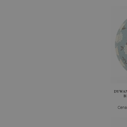
DYWAN
B
Cena