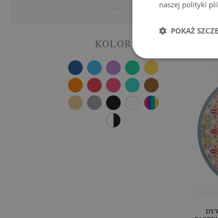
naszej polityki p
DY
BIAŁ
POKAŻ SZCZ
KOLOR
Cena
DY