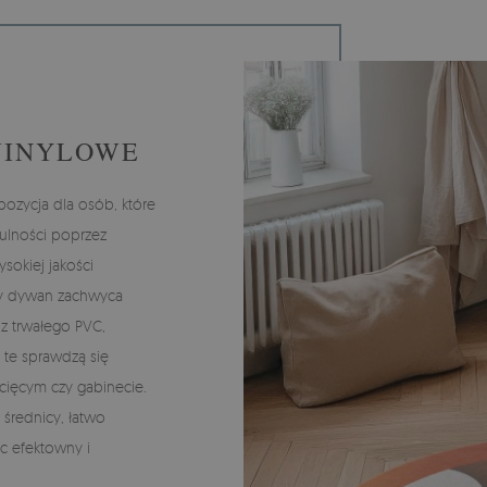
WINYLOWE
ozycja dla osób, które
ulności poprzez
ysokiej jakości
dy dywan zachwyca
 z trwałego PVC,
 te sprawdzą się
ecięcym czy gabinecie.
średnicy, łatwo
ąc efektowny i