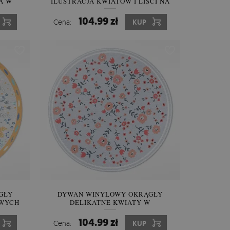
A W
ILUSTRACJA KWIATÓW I LIŚCI NA
ŁĄCE
104.99 zł
Cena:
KUP
GŁY
DYWAN WINYLOWY OKRĄGŁY
OWYCH
DELIKATNE KWIATY W
PASTELOWYCH KOLORACH
104.99 zł
Cena:
KUP