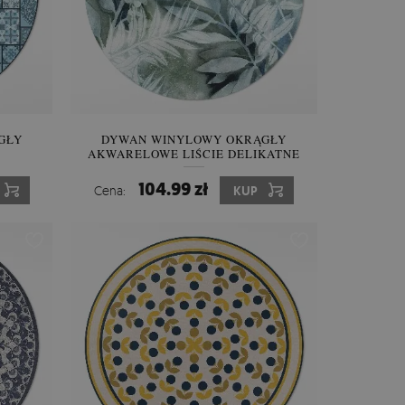
GŁY
DYWAN WINYLOWY OKRĄGŁY
I
AKWARELOWE LIŚCIE DELIKATNE
KA
GAŁĄZKI
104.99 zł
Cena:
KUP