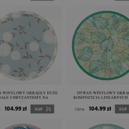
 WINYLOWY OKRĄGŁY DUŻE
DYWAN WINYLOWY OKRĄ
IAŁE CHRYZANTEMY NA
KOMPOZYCJA LINEARNYCH 
PASTELOWYM TLE
NATURA
104.99 zł
104.99 zł
:
KUP
Cena:
KUP