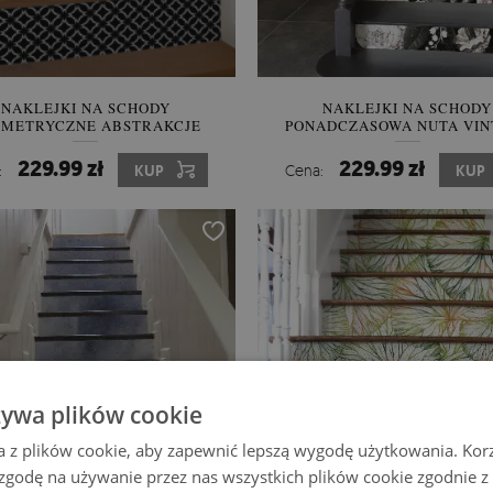
NAKLEJKI NA SCHODY
NAKLEJKI NA SCHODY
METRYCZNE ABSTRAKCJE
PONADCZASOWA NUTA VIN
229.99 zł
229.99 zł
:
KUP
Cena:
KUP
żywa plików cookie
a z plików cookie, aby zapewnić lepszą wygodę użytkowania. Korzy
 zgodę na używanie przez nas wszystkich plików cookie zgodnie 