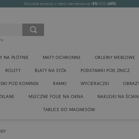
Wszystkie produkty z oferty standardowej
-5%
KOD:
LATO
ng
Y NA PŁÓTNIE
MATY OCHRONNE
OKLEINY MEBLOWE
ROLETY
BLATY NA STÓŁ
PODSTAWKI POD ZNICZ
DKI POD KOMINEK
RAMKI
WYCIERACZKI
OBRAZY
ZKLANE
MLECZNE FOLIE NA OKNA
NAKLEJKI NA ŚCIAN
TABLICE DO MAGNESÓW
ODY