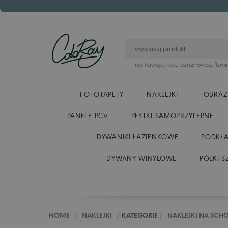
np.
hawaje
,
liście bananowca
,
flami
FOTOTAPETY
NAKLEJKI
OBRAZ
PANELE PCV
PŁYTKI SAMOPRZYLEPNE
DYWANIKI ŁAZIENKOWE
PODKŁA
DYWANY WINYLOWE
PÓŁKI S
HOME
/
NAKLEJKI
/
KATEGORIE
/
NAKLEJKI NA SCH