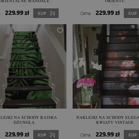
ORIENTALNE MANDALE
ORIENTU
229.99 zł
229.99 zł
:
KUP
Cena:
KUP
LEJKI NA SCHODY RAJSKA
NAKLEJKI NA SCHODY ELEG
DŻUNGLA
KWIATY VINTAGE
229.99 zł
229.99 zł
:
KUP
Cena:
KUP