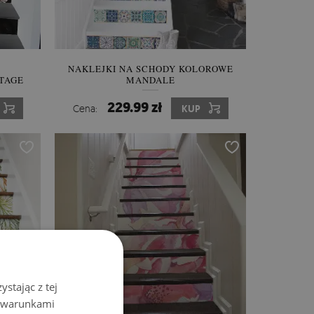
NAKLEJKI NA SCHODY KOLOROWE
TAGE
MANDALE
229.99 zł
Cena:
KUP
stając z tej
z warunkami