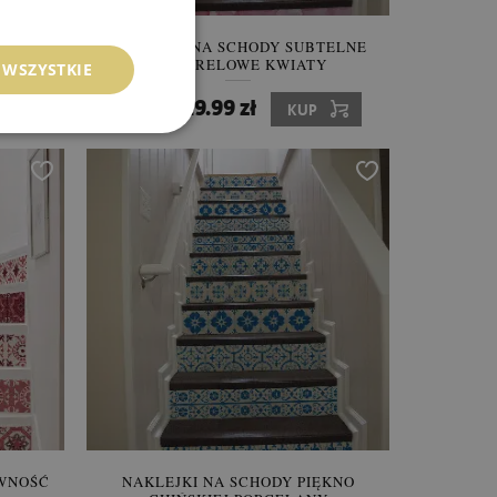
SENNE
NAKLEJKI NA SCHODY SUBTELNE
AKWARELOWE KWIATY
 WSZYSTKIE
229.99 zł
Cena:
KUP
EWNOŚĆ
NAKLEJKI NA SCHODY PIĘKNO