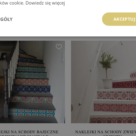
lików cookie.
Dowiedz się więcej
NAKLEJKI NA SCHODY
NAKLEJKI NA SCHODY WIO
ZACHMURZONE NIEBO
LIŚCIE
EGÓŁY
AKCEPTUJ
229.99 zł
229.99 zł
:
KUP
Cena:
KUP
EJKI NA SCHODY BAJECZNE
NAKLEJKI NA SCHODY ZWI