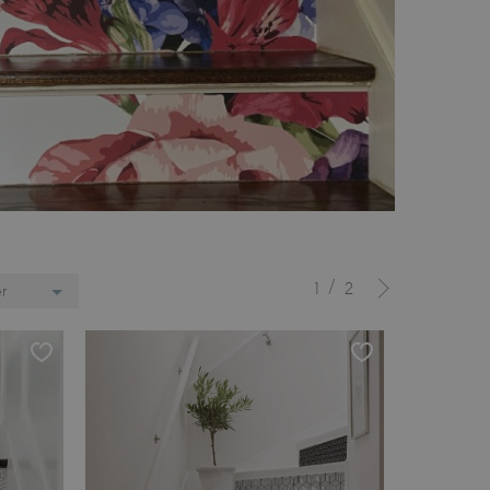
/
1
2
er