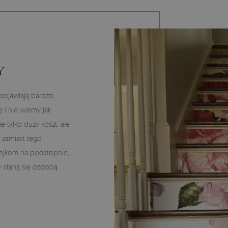
Y
pojawiają bardzo
 i nie wiemy jak
 tylko duży koszt, ale
 zamiast tego
klejkom na podstopnie,
dy staną się ozdobą