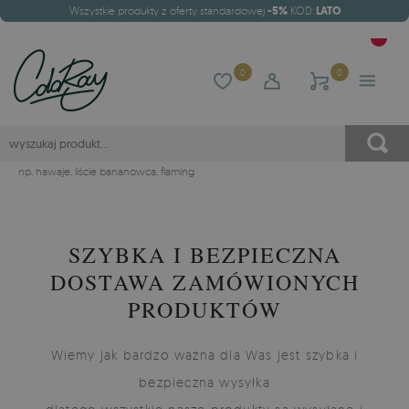
Wszystkie produkty z oferty standardowej
-5%
KOD:
LATO
0
0
np.
hawaje
,
liście bananowca
,
flaming
SZYBKA I BEZPIECZNA
DOSTAWA ZAMÓWIONYCH
PRODUKTÓW
Wiemy jak bardzo ważna dla Was jest szybka i
bezpieczna wysyłka