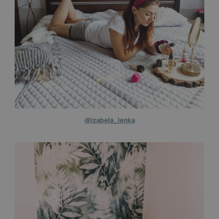
@izabela_lenka