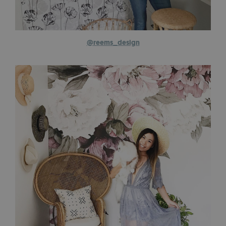
@
reems_design