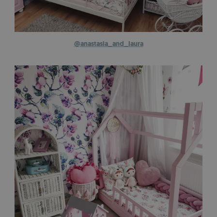
@anastasia_and_laura