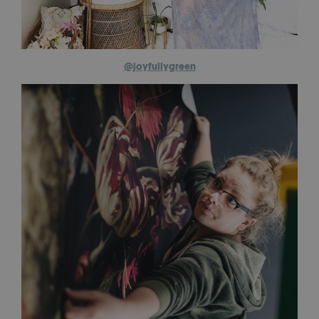
@joyfullygreen