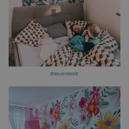
@leo.myworld