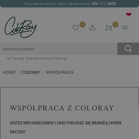
Wszystkie produkty z oferty standardowej
-5%
KOD:
LATO
0
0
np.
hawaje
,
liście bananowca
,
flaming
HOME
/
COLORAY
/
WSPÓŁPRACA
WSPÓŁPRACA Z COLORAY
JESTEŚ INFLUENCEREM I FASCYNUJESZ SIĘ BRANŻĄ HOME
DECOR?