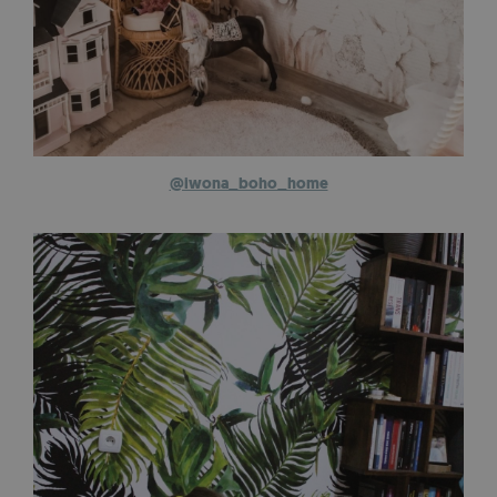
@iwona_boho_home