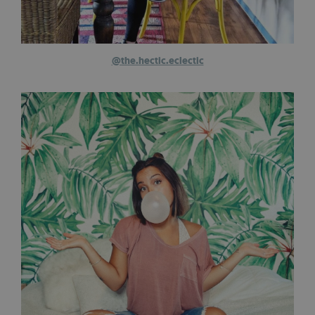
@the.hectic.eclectic