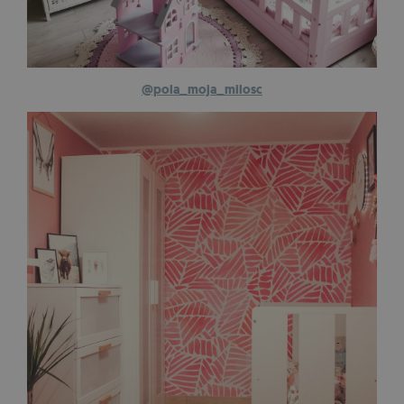
@pola_moja_milosc