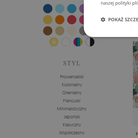
naszej polityki p
FO
POKAŻ SZCZ
Cena
STYL
Prowansalski
Kolonialny
Orientalny
Francuski
Minimalistyczny
Japoński
Klasyczny
Współczesny