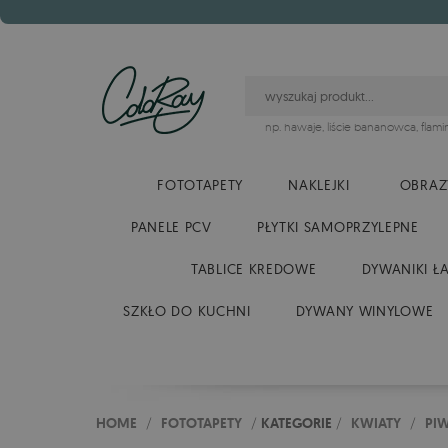
np.
hawaje
,
liście bananowca
,
flami
FOTOTAPETY
NAKLEJKI
OBRAZ
PANELE PCV
PŁYTKI SAMOPRZYLEPNE
TABLICE KREDOWE
DYWANIKI Ł
SZKŁO DO KUCHNI
DYWANY WINYLOWE
HOME
/
FOTOTAPETY
/
KATEGORIE
/
KWIATY
/
PI