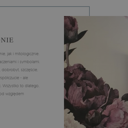
NIE
e, jak i mitologicznie.
aczeniami i symbolami.
 dobrobyt, szczęście,
spółczucie - ale
 Wszystko to dlatego,
 pod względem