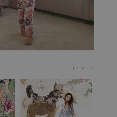
/
1
10