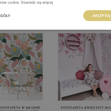
lików cookie.
Dowiedz się więcej
TOTAPETA ROMANTYCZNE
FOTOTAPETA SŁONECZ
PIWONIE
CHRYZANTEMY
EGÓŁY
AKCEPTUJ
499.99 zł
849.99 zł
:
KUP
Cena:
KUP
FOTOTAPETA W KRAINIE
FOTOTAPETA KWIECISTY M