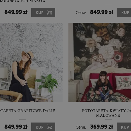
KOLOROWYCH MAKÓW
849.99 zł
849.99 zł
:
KUP
Cena:
KUP
OTAPETA GRAFITOWE DALIE
FOTOTAPETA KWIATY J
MALOWANE
849.99 zł
369.99 zł
:
KUP
Cena:
KUP