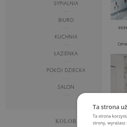
SYPIALNIA
BIURO
FOT
KUCHNIA
Cena
ŁAZIENKA
POKÓJ DZIECKA
SALON
Ta strona u
Ta strona korzyst
KOLOR
strony, wyrażasz