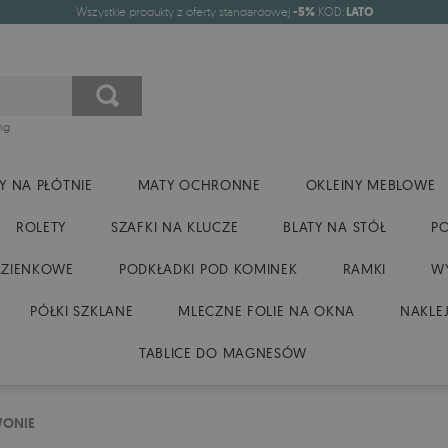
Wszystkie produkty z oferty standardowej
-5%
KOD:
LATO
ng
Y NA PŁÓTNIE
MATY OCHRONNE
OKLEINY MEBLOWE
ROLETY
SZAFKI NA KLUCZE
BLATY NA STÓŁ
P
AZIENKOWE
PODKŁADKI POD KOMINEK
RAMKI
WY
PÓŁKI SZKLANE
MLECZNE FOLIE NA OKNA
NAKLEJ
TABLICE DO MAGNESÓW
WONIE