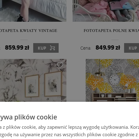
OTAPETA KWIATY VINTAGE
FOTOTAPETA POLNE KWI
859.99 zł
849.99 zł
:
KUP
Cena:
KUP
żywa plików cookie
a z plików cookie, aby zapewnić lepszą wygodę użytkowania. Korzy
 zgodę na używanie przez nas wszystkich plików cookie zgodnie 