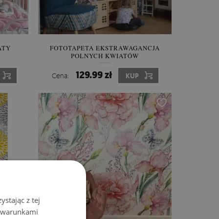
ATY
FOTOTAPETA EKSTRAWAGANCJA
POLNYCH KWIATÓW
129.99 zł
Cena:
KUP
stając z tej
z warunkami