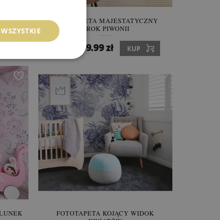
NE
FOTOTAPETA MAJESTATYCZNY
UROK PIWONII
 WSZYSTKIE
849.99 zł
Cena:
KUP
ALUNEK
FOTOTAPETA KOJĄCY WIDOK