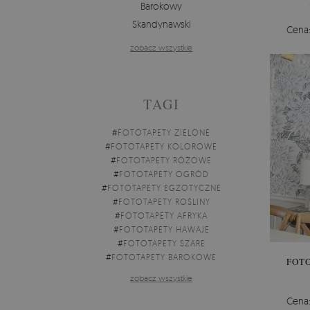
Barokowy
Skandynawski
Cena
zobacz wszystkie
TAGI
#
FOTOTAPETY ZIELONE
#
FOTOTAPETY KOLOROWE
#
FOTOTAPETY RÓŻOWE
#
FOTOTAPETY OGRÓD
#
FOTOTAPETY EGZOTYCZNE
#
FOTOTAPETY ROŚLINY
#
FOTOTAPETY AFRYKA
#
FOTOTAPETY HAWAJE
#
FOTOTAPETY SZARE
#
FOTOTAPETY BAROKOWE
FOT
zobacz wszystkie
Cena