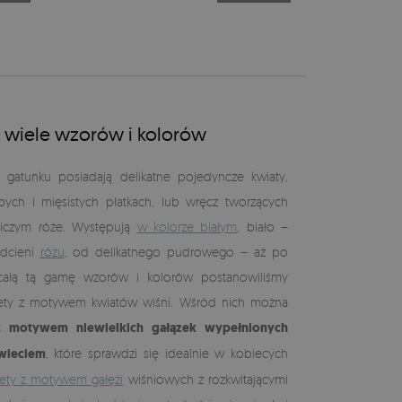
– wiele wzorów i kolorów
gatunku posiadają delikatne pojedyncze kwiaty,
ubych i mięsistych płatkach, lub wręcz tworzących
niczym róże. Występują
w kolorze białym
, biało –
odcieni
różu
, od delikatnego pudrowego – aż po
 całą tą gamę wzorów i kolorów postanowiliśmy
pety z motywem kwiatów wiśni. Wśród nich można
 motywem niewielkich gałązek wypełnionych
wieciem
, które sprawdzi się idealnie w kobiecych
ety z motywem gałęzi
wiśniowych z rozkwitającymi