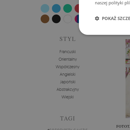
naszej polityki p
FOT
POKAŻ SZCZ
Cena
STYL
Francuski
Orientalny
Współczesny
Angielski
Japoński
Abstrakcyjny
Wiejski
TAGI
FOTOT