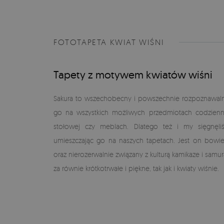
FOTOTAPETA KWIAT WIŚNI
Tapety z motywem kwiatów wiśni
Sakura to wszechobecny i powszechnie rozpoznawalny
go na wszystkich możliwych przedmiotach codzienn
stołowej czy meblach. Dlatego też i my sięgnę
umieszczając go na naszych tapetach. Jest on bowie
oraz nierozerwalnie związany z kulturą kamikaze i sam
za równie krótkotrwałe i piękne, tak jak i kwiaty wiśnie.