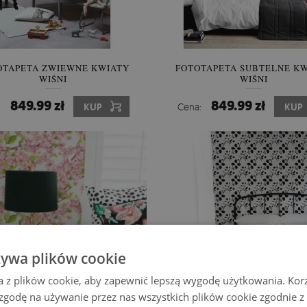
OTAPETA ZWIEWNE KWIATY
FOTOTAPETA SUBTELNE K
WIŚNI
WIŚNI
849.99 zł
849.99 zł
:
KUP
Cena:
KUP
żywa plików cookie
a z plików cookie, aby zapewnić lepszą wygodę użytkowania. Korzy
 zgodę na używanie przez nas wszystkich plików cookie zgodnie 