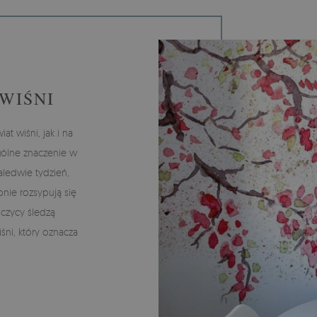
WIŚNI
t wiśni, jak i na
ólne znaczenie w
aledwie tydzień,
pnie rozsypują się
czycy śledzą
iśni, który oznacza