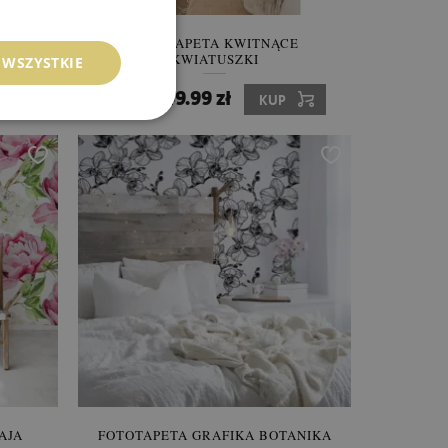
ZNE
FOTOTAPETA KWITNĄCE
KWIATUSZKI
 WSZYSTKIE
849.99 zł
Cena:
KUP
AJA
FOTOTAPETA GRAFIKA BOTANIKA