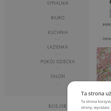
SYPIALNIA
BIURO
FOT
KUCHNIA
Cena
ŁAZIENKA
POKÓJ DZIECKA
SALON
Ta strona u
Ta strona korzyst
KOLOR
strony, wyrażasz