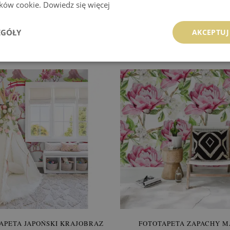
lików cookie.
Dowiedz się więcej
OTAPETA KWIETNIOWY SAD
FOTOTAPETA SYMETRYC
CZARNE WIŚNIE
EGÓŁY
AKCEPTUJ
849.99 zł
849.99 zł
:
KUP
Cena:
KUP
APETA JAPOŃSKI KRAJOBRAZ
FOTOTAPETA ZAPACHY M