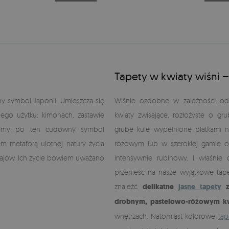
Tapety w kwiaty wiśni 
 symbol Japonii. Umieszcza się
Wiśnie ozdobne w zależności od 
ego użytku: kimonach, zastawie
kwiaty zwisające, rozłożyste o gr
liśmy po ten cudowny symbol
grube kule wypełnione płatkami 
m metaforą ulotnej natury życia
różowym lub w szerokiej gamie 
urajów. Ich życie bowiem uważano
intensywnie rubinowy. I właśnie
przenieść na nasze wyjątkowe ta
znaleźć
delikatne
jasne tapety
z
drobnym, pastelowo-różowym k
wnętrzach. Natomiast kolorowe
tap