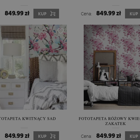
849.99 zł
849.99 zł
:
KUP
Cena:
KUP
TOTAPETA KWITNĄCY SAD
FOTOTAPETA RÓŻOWY KWIE
ZAKĄTEK
849.99 zł
849.99 zł
:
KUP
Cena:
KUP