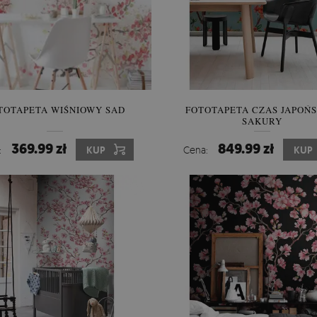
TOTAPETA WIŚNIOWY SAD
FOTOTAPETA CZAS JAPOŃS
SAKURY
369.99 zł
849.99 zł
:
KUP
Cena:
KUP