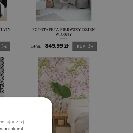
WIATY
FOTOTAPETA PIERWSZY DZIEŃ
WIOSNY
849.99 zł
Cena:
KUP
stając z tej
z warunkami