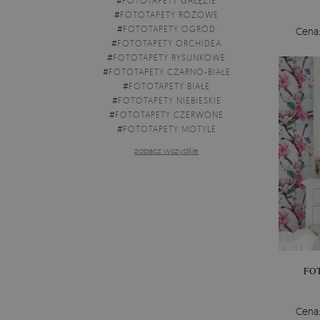
#
FOTOTAPETY GAŁĘZIE
#
FOTOTAPETY RÓŻOWE
#
FOTOTAPETY OGRÓD
Cena
#
FOTOTAPETY ORCHIDEA
#
FOTOTAPETY RYSUNKOWE
#
FOTOTAPETY CZARNO-BIAŁE
#
FOTOTAPETY BIAŁE
#
FOTOTAPETY NIEBIESKIE
#
FOTOTAPETY CZERWONE
#
FOTOTAPETY MOTYLE
zobacz wszystkie
FO
Cena