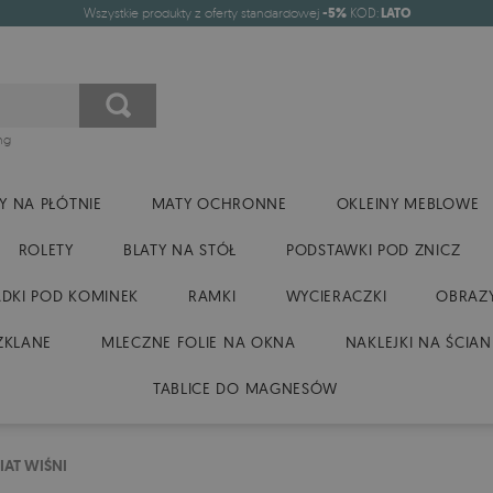
Wszystkie produkty z oferty standardowej
-5%
KOD:
LATO
ng
Y NA PŁÓTNIE
MATY OCHRONNE
OKLEINY MEBLOWE
ROLETY
BLATY NA STÓŁ
PODSTAWKI POD ZNICZ
DKI POD KOMINEK
RAMKI
WYCIERACZKI
OBRAZY
ZKLANE
MLECZNE FOLIE NA OKNA
NAKLEJKI NA ŚCIAN
TABLICE DO MAGNESÓW
AT WIŚNI