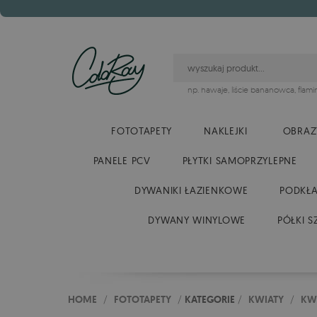
np.
hawaje
,
liście bananowca
,
flami
FOTOTAPETY
NAKLEJKI
OBRAZ
PANELE PCV
PŁYTKI SAMOPRZYLEPNE
DYWANIKI ŁAZIENKOWE
PODKŁA
DYWANY WINYLOWE
PÓŁKI S
HOME
/
FOTOTAPETY
/
KATEGORIE
/
KWIATY
/
KWI