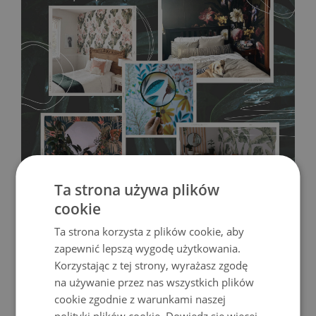
więcej niż 30-60 minut. Fototapetą na materiale MagicStick
możesz udekorować każde wnętrze!
Ta strona używa plików
cookie
Ta strona korzysta z plików cookie, aby
zapewnić lepszą wygodę użytkowania.
Korzystając z tej strony, wyrażasz zgodę
na używanie przez nas wszystkich plików
cookie zgodnie z warunkami naszej
Fototapeta Winylowa
- trwałość i wytrzymałość. Winyl to
polityki plików cookie.
Dowiedz się więcej