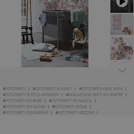
#
FOTOTAPETY
#
FOTOTAPETY W KWIATY
#
FOTOTAPETA KWIAT WIŚNI
#
FOTOTAPETY W STYLU JAPOŃSKIM
#
EKSKLUZYWNE TAPETY DO WNĘTRZ
#
FOTOTAPETY DO BIURA
#
FOTOTAPETY DO SALONU
#
FOTOTAPETY DO KUCHNI
#
FOTOTAPETY WIŚNIE
#
FOTOTAPETY DESIGNERSKIE
#
FOTOTAPETY RÓŻOWE
#
FOTOTAPETY BIAŁE
#
FOTOTAPETY DEKORACYJNE