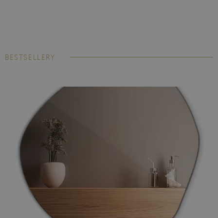
BESTSELLERY
Fototapeta Laminowana
cieszy się ogromną popularnością
wśród naszych klientów. Trudno się temu dziwić, podobnie
jak jej siostra - fototapeta winylowa - jest odporna na wilgoć i
temperaturę, dzięki czemu może stać się oryginalną ozdobą
kuchni i łazienki, a jej kolory zachowają swoją intensywność
przez lata.
Montaż nie wymaga użycia kleju do tapet,
materiał jest samoprzylepny.