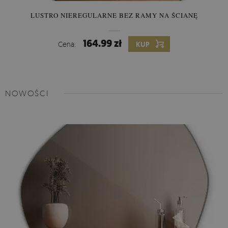
LUSTRO NIEREGULARNE BEZ RAMY NA ŚCIANĘ
164.99 zł
Cena:
KUP
NOWOŚCI
Fototapeta Lateksowa -
m
ateriał lateksowy dzięki gładkiej,
satynowej powierzchni pozwala uzyskać efekt fotograficzny.
Ten rodzaj fototapety świetnie sprawdzi się w salonie, biurze,
pokoju dziecięcym i w łazience. Trwały materiał i żywe kolory
gwarantują efekt wow przez długi czas użytkowania.
Montaż
wymaga użycia kleju do tapet lateksowych.