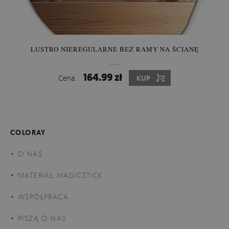
LUSTRO NIEREGULARNE BEZ RAMY NA ŚCIANĘ
164.99 zł
Cena:
KUP
COLORAY
O NAS
Fototapeta Flizelinowa -
m
ateriał flizelinowy to klasyka sama
MATERIAŁ MAGICSTICK
w sobie. Dzięki nowoczesnym technologiom tapeta
WSPÓŁPRACA
flizelinowa jest w pełni ekologiczna, bez sztucznych
materiałów. Podkład flizelinowy jest grubszy niż w
PISZĄ O NAS