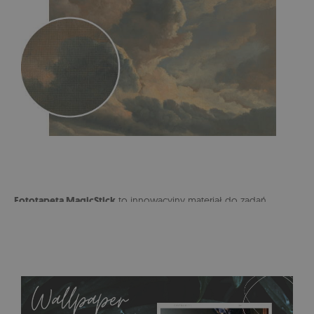
Fototapeta MagicStick
to innowacyjny materiał do zadań
specjalnych z możliwością wielokrotnego odklejania i
przyklejania. Nie brudzi się, nie drze, jest szybka i łatwa w
montażu.
Nie nadaje się do naklejania na powierzchniach
pokrytych farbą akrylową i lateksową.
Łatwo ją zdjąć i
przykleić w dowolne miejsce, a sama instalacja nie zajmuje