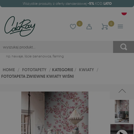
Wszystkie produkty z oferty standardowej
-5%
KOD:
LATO
0
0
np.
hawaje
,
liście bananowca
,
flaming
HOME
/
FOTOTAPETY
/
KATEGORIE
/
KWIATY
/
FOTOTAPETA ZWIEWNE KWIATY WIŚNI