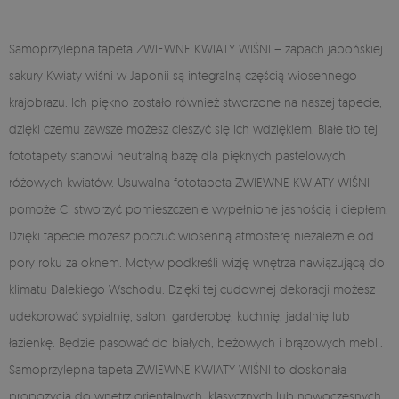
Samoprzylepna tapeta ZWIEWNE KWIATY WIŚNI – zapach japońskiej
sakury Kwiaty wiśni w Japonii są integralną częścią wiosennego
krajobrazu. Ich piękno zostało również stworzone na naszej tapecie,
dzięki czemu zawsze możesz cieszyć się ich wdziękiem. Białe tło tej
fototapety stanowi neutralną bazę dla pięknych pastelowych
różowych kwiatów. Usuwalna fototapeta ZWIEWNE KWIATY WIŚNI
pomoże Ci stworzyć pomieszczenie wypełnione jasnością i ciepłem.
Dzięki tapecie możesz poczuć wiosenną atmosferę niezależnie od
pory roku za oknem. Motyw podkreśli wizję wnętrza nawiązującą do
klimatu Dalekiego Wschodu. Dzięki tej cudownej dekoracji możesz
udekorować sypialnię, salon, garderobę, kuchnię, jadalnię lub
łazienkę. Będzie pasować do białych, beżowych i brązowych mebli.
Samoprzylepna tapeta ZWIEWNE KWIATY WIŚNI to doskonała
propozycja do wnętrz orientalnych, klasycznych lub nowoczesnych.