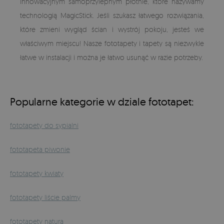
innowacyjnym samoprzylepnym płótnie, które nazywamy
technologią MagicStick. Jeśli szukasz łatwego rozwiązania,
które zmieni wygląd ścian i wystrój pokoju, jesteś we
właściwym miejscu! Nasze fototapety i tapety są niezwykle
łatwe w instalacji i można je łatwo usunąć w razie potrzeby.
Popularne kategorie w dziale fototapet:
fototapety do sypialni
fototapeta piwonie
fototapety kwiaty
fototapety liście palmy
fototapety natura