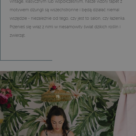
vintage, klasycznym lub współczesnym, nasze wzory tapet z
motywem dżungli są wszechstronne i będą działać niemal
wszędzie - niezależnie od tego, czy jest to salon, czy łazienka.
Przenieś się wraz z nimi w niesamowity świat dzikich roślin i
zwierząt.