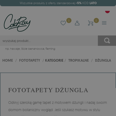
Wszystkie produkty z oferty standardowej
-5%
KOD:
LATO
0
0
np.
hawaje
,
liście bananowca
,
flaming
HOME
/
FOTOTAPETY
/
KATEGORIE
/
TROPIKALNE
/
DŻUNGLA
FOTOTAPETY DŻUNGLA
Odkryj szeroką gamę tapet z motywem dżungli i nadaj swoim
domom botaniczny wygląd. Jeśli szukasz motywu w stylu