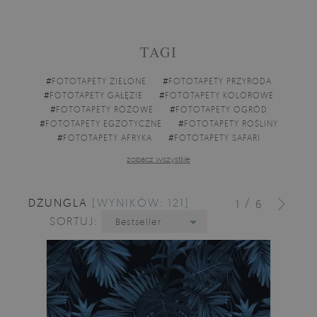
TAGI
#
FOTOTAPETY ZIELONE
#
FOTOTAPETY PRZYRODA
#
FOTOTAPETY GAŁĘZIE
#
FOTOTAPETY KOLOROWE
#
FOTOTAPETY RÓŻOWE
#
FOTOTAPETY OGRÓD
#
FOTOTAPETY EGZOTYCZNE
#
FOTOTAPETY ROŚLINY
#
FOTOTAPETY AFRYKA
#
FOTOTAPETY SAFARI
zobacz wszystkie
DŻUNGLA
[WYNIKÓW: 121]
/
1
6
SORTUJ:
Bestseller