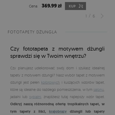
369.99 zł
Cena:
KUP
/
1
6
FOTOTAPETY DŻUNGLA
Czy fototapeta z motywem dżungli
sprawdzi się w Twoim wnętrzu?
Czy planujesz udekorować swój dom i szukasz idealnej
tapety z motywem dżungli? Nasz wybór tapet z motywem
dżungli jest pełen
kolorowych
i kuszących wzorów tapet,
które są idealne do każdego pomieszczenia, w tym
salonu
,
jadalni lub
sypialni
, znajdziesz tutaj najlepszy wzór tapet.
Odkryj naszą różnorodną ofertę tropikalnych tapet, w
tym tapety z liści,
krajobrazy
dżungli lub tapety