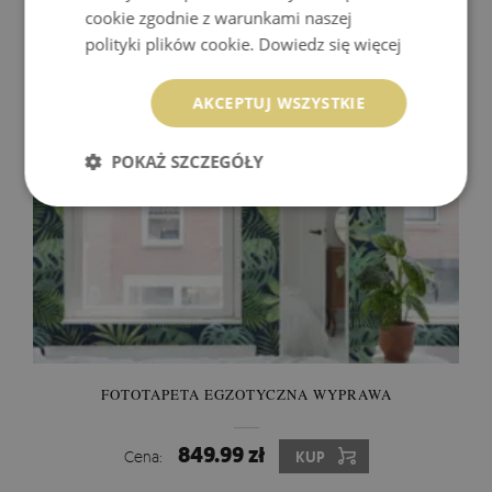
cookie zgodnie z warunkami naszej
849.99 zł
Cena:
KUP
polityki plików cookie.
Dowiedz się więcej
AKCEPTUJ WSZYSTKIE
POKAŻ SZCZEGÓŁY
FOTOTAPETA EGZOTYCZNA WYPRAWA
849.99 zł
Cena:
KUP