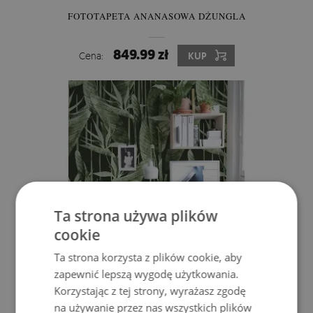
FOTOTAPETA ANANASOWA DŻUNGLA
849.99 zł
Cena:
KUP
Ta strona używa plików
cookie
Ta strona korzysta z plików cookie, aby
zapewnić lepszą wygodę użytkowania.
Korzystając z tej strony, wyrażasz zgodę
FOTOTAPETA SPACER W GŁĘBI DŻUNGLI
na używanie przez nas wszystkich plików