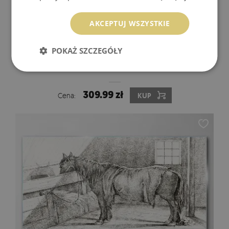
AKCEPTUJ WSZYSTKIE
POKAŻ SZCZEGÓŁY
OBRAZ NA SZKLE KONIE W KRAJOBRAZIE
309.99 zł
Cena:
KUP