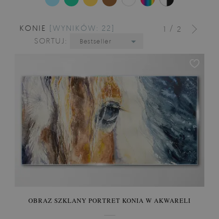
KONIE
[WYNIKÓW: 22]
/
1
2
SORTUJ:
Bestseller
OBRAZ SZKLANY PORTRET KONIA W AKWARELI