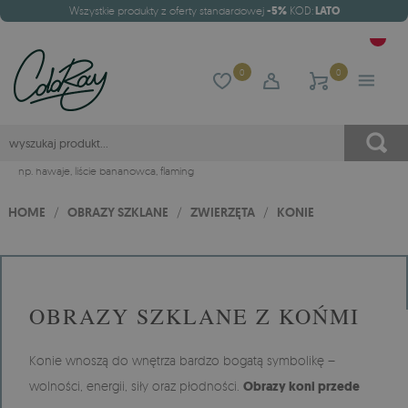
Wszystkie produkty z oferty standardowej
-5%
KOD:
LATO
0
0
np.
hawaje
,
liście bananowca
,
flaming
HOME
/
OBRAZY SZKLANE
/
ZWIERZĘTA
/
KONIE
OBRAZY SZKLANE Z KOŃMI
Konie wnoszą do wnętrza bardzo bogatą symbolikę –
wolności, energii, siły oraz płodności.
Obrazy koni przede