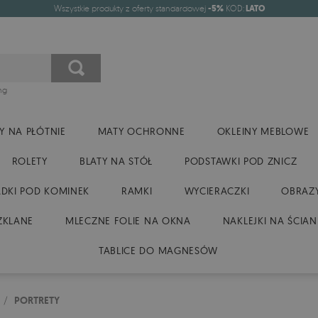
Wszystkie produkty z oferty standardowej
-5%
KOD:
LATO
ng
Y NA PŁÓTNIE
MATY OCHRONNE
OKLEINY MEBLOWE
ROLETY
BLATY NA STÓŁ
PODSTAWKI POD ZNICZ
DKI POD KOMINEK
RAMKI
WYCIERACZKI
OBRAZY
ZKLANE
MLECZNE FOLIE NA OKNA
NAKLEJKI NA ŚCIAN
TABLICE DO MAGNESÓW
/
PORTRETY