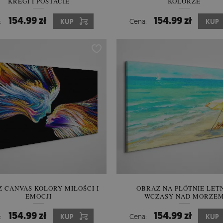
KRĘGI I POSTACIE
KOLORZE
154.99 zł
154.99 zł
:
KUP
Cena:
KUP
 CANVAS KOLORY MIŁOŚCI I
OBRAZ NA PŁÓTNIE LET
EMOCJI
WCZASY NAD MORZE
154.99 zł
154.99 zł
:
KUP
Cena:
KUP