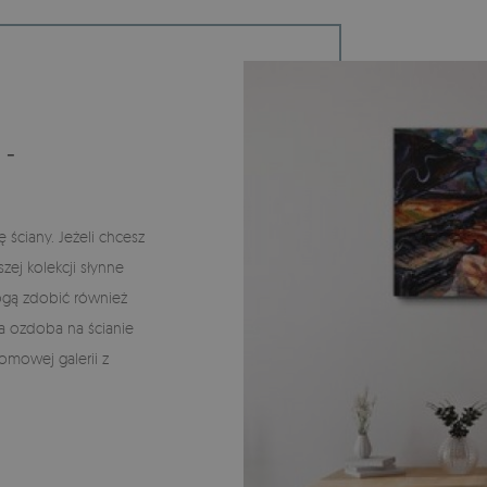
 -
ściany. Jeżeli chcesz
ej kolekcji słynne
ą zdobić również
a ozdoba na ścianie
omowej galerii z