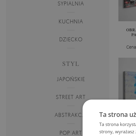
SYPIALNIA
KUCHNIA
OBR
P
DZIECKO
Cena
STYL
JAPOŃSKIE
STREET ART
Ta strona u
ABSTRAKCJE
Ta strona korzyst
strony, wyrażasz
POP ART