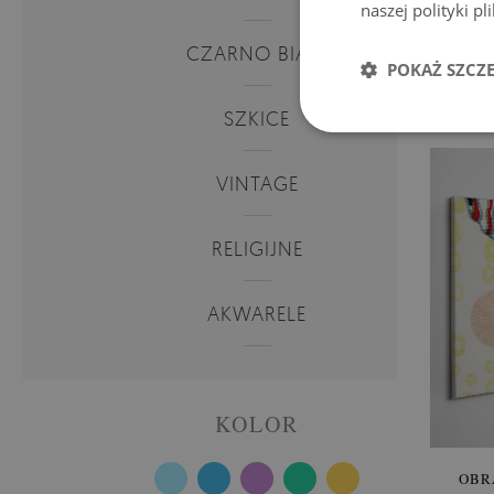
naszej polityki p
O
CZARNO BIAŁE
P
POKAŻ SZCZ
Cena
SZKICE
VINTAGE
RELIGIJNE
AKWARELE
KOLOR
OBR