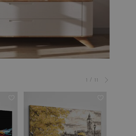
/
1
11