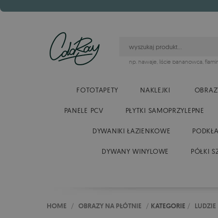
np.
hawaje
,
liście bananowca
,
flami
FOTOTAPETY
NAKLEJKI
OBRAZ
PANELE PCV
PŁYTKI SAMOPRZYLEPNE
DYWANIKI ŁAZIENKOWE
PODKŁA
DYWANY WINYLOWE
PÓŁKI S
HOME
/
OBRAZY NA PŁÓTNIE
/
KATEGORIE
/
LUDZIE