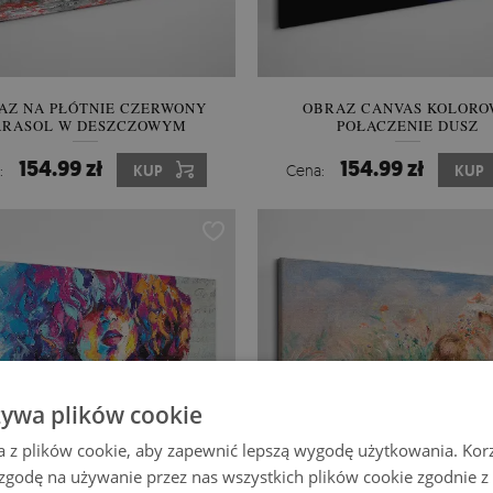
AZ NA PŁÓTNIE CZERWONY
OBRAZ CANVAS KOLORO
ARASOL W DESZCZOWYM
POŁĄCZENIE DUSZ
LONDYNIE
154.99 zł
154.99 zł
:
KUP
Cena:
KUP
żywa plików cookie
a z plików cookie, aby zapewnić lepszą wygodę użytkowania. Korzy
 zgodę na używanie przez nas wszystkich plików cookie zgodnie 