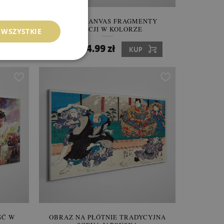
NIE
OBRAZ CANVAS FRAGMENTY
EMOCJI W KOLORZE
 WSZYSTKIE
154.99 zł
Cena:
KUP
ŚĆ W
OBRAZ NA PŁÓTNIE TRADYCYJNA