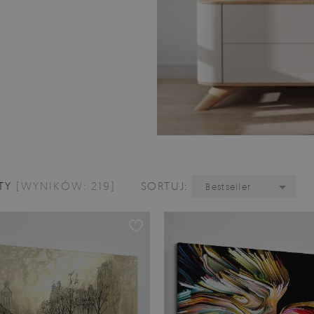
TY
[WYNIKÓW: 219]
SORTUJ:
Bestseller