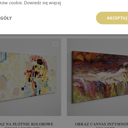
lików cookie.
Dowiedz się więcej
BRAZ CANVAS KOLOROWA
OBRAZ NA PŁÓTNIE LET
ORTRETOWA EKSPRESJA
MARZENIA
EGÓŁY
AKCEPTUJ
154.99 zł
154.99 zł
:
KUP
Cena:
KUP
AZ NA PŁÓTNIE KOLOROWE
OBRAZ CANVAS INTYMNO