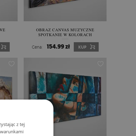
WE
OBRAZ CANVAS MUZYCZNE
SPOTKANIE W KOLORACH
154.99 zł
Cena:
KUP
stając z tej
z warunkami