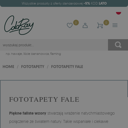
Wszystkie produkty z oferty standardowej
-5%
KOD:
LATO
0
0
np.
hawaje
,
liście bananowca
,
flaming
HOME
/
FOTOTAPETY
/
FOTOTAPETY FALE
FOTOTAPETY FALE
Piękne faliste wzory
stwarzają wrażenie natychmiastowego
połączenie ze światem natury. Takie wspaniałe i ciekawe