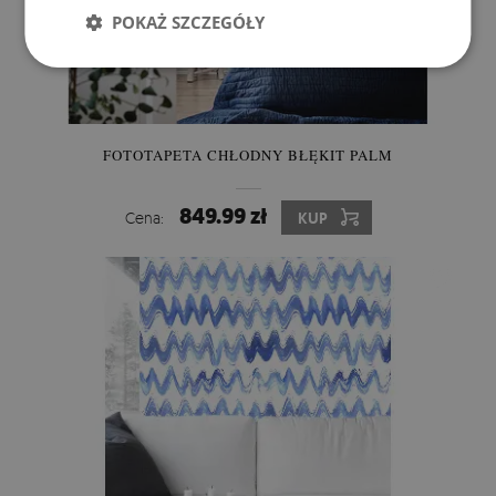
POKAŻ SZCZEGÓŁY
FOTOTAPETA CHŁODNY BŁĘKIT PALM
849.99 zł
Cena:
KUP