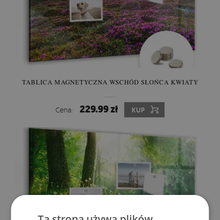
TABLICA MAGNETYCZNA WSCHÓD SŁOŃCA KWIATY
229.99 zł
Cena:
KUP
Ta strona używa plików