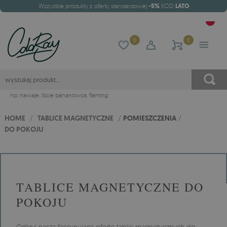
Wszystkie produkty z oferty standardowej
-5%
KOD:
LATO
0
0
np.
hawaje
,
liście bananowca
,
flaming
HOME
/
TABLICE MAGNETYCZNE
/
POMIESZCZENIA
/
DO POKOJU
TABLICE MAGNETYCZNE DO
POKOJU
Odkryj naszą fascynującą ofertę tablic magnetycznych do