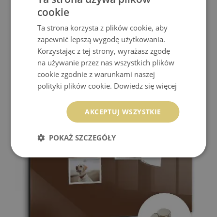
cookie
Ta strona korzysta z plików cookie, aby
zapewnić lepszą wygodę użytkowania.
Korzystając z tej strony, wyrażasz zgodę
TABLICA MAGNETYCZNA NATURA WIOSENNA
na używanie przez nas wszystkich plików
cookie zgodnie z warunkami naszej
229.99 zł
Cena:
KUP
polityki plików cookie.
Dowiedz się więcej
AKCEPTUJ WSZYSTKIE
POKAŻ SZCZEGÓŁY