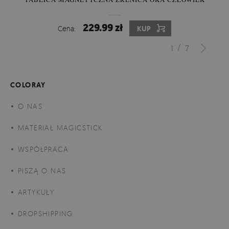
229.99 zł
Cena:
KUP
/
1
7
COLORAY
O NAS
MATERIAŁ MAGICSTICK
WSPÓŁPRACA
PISZĄ O NAS
ARTYKUŁY
DROPSHIPPING