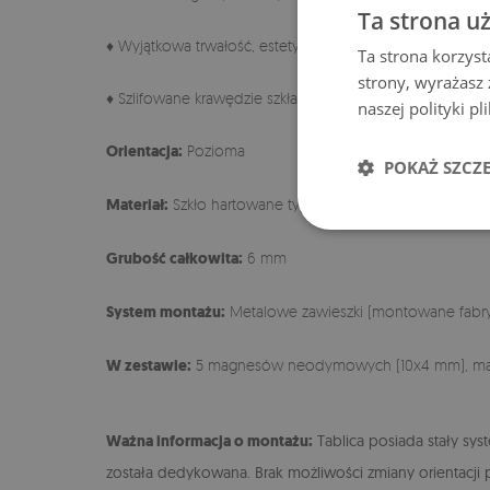
Ta strona u
♦ Wyjątkowa trwałość, estetyka oraz idealnie gładka pow
Ta strona korzyst
strony, wyrażasz
♦ Szlifowane krawędzie szkła o charakterystycznym, szla
naszej polityki p
Orientacja:
Pozioma
POKAŻ SZCZ
Materiał:
Szkło hartowane typu float + blacha
Grubość całkowita:
6 mm
System montażu:
Metalowe zawieszki (montowane fabry
W zestawie:
5 magnesów neodymowych (10x4 mm), mar
Ważna informacja o montażu:
Tablica posiada stały sys
została dedykowana. Brak możliwości zmiany orientacji 