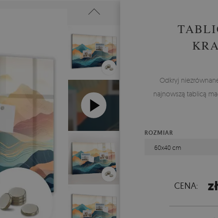
TABL
KRA
Odkryj niezrównane 
najnowszą tablicą ma
ROZMIAR
60x40 cm
z
CENA: