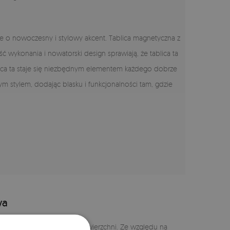
rze o nowoczesny i stylowy akcent. Tablica magnetyczna z
 wykonania i nowatorski design sprawiają, że tablica ta
ablica ta staje się niezbędnym elementem każdego dobrze
 stylem, dodając blasku i funkcjonalności tam, gdzie
wa
 szkło o idealnie gładkiej powierzchni. Ze względu na