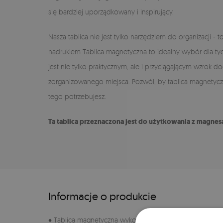
się bardziej uporządkowany i inspirujący.
Nasza tablica nie jest tylko narzędziem do organizacji 
nadrukiem Tablica magnetyczna to idealny wybór dla tych
jest nie tylko praktycznym, ale i przyciągającym wzrok 
zorganizowanego miejsca. Pozwól, by tablica magnetyczn
tego potrzebujesz.
Ta tablica przeznaczona jest do użytkowania z magn
Informacje o produkcie
♦ Tablica magnetyczna wykonana z połączenia szkła har