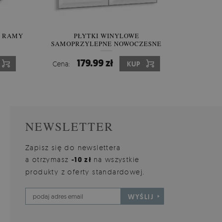
Z RAMY
TE
OBRAZ CANVAS JESIENNA RZEKA W
PŁYTKI WINYLOWE
NA
SAMOPRZYLEPNE NOWOCZESNE
ZŁOTYCH BARWACH
D
CEGŁY
154.99 zł
179.99 zł
Cena:
Cena:
KUP
KUP
Cena:
NEWSLETTER
Zapisz się do newslettera
a otrzymasz
-10 zł
na wszystkie
produkty z oferty standardowej.
WYŚLIJ