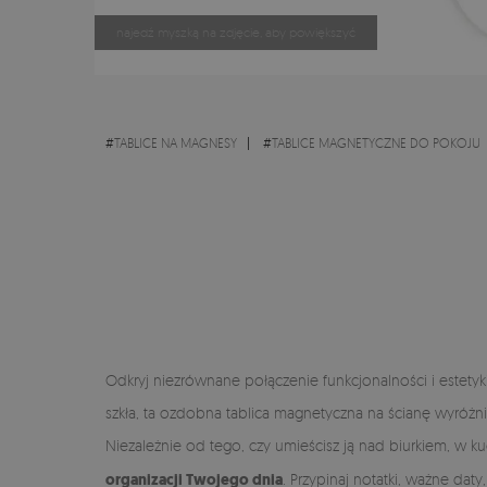
najedź myszką na zdjęcie, aby powiększyć
#
TABLICE NA MAGNESY
#
TABLICE MAGNETYCZNE DO POKOJU
Odkryj niezrównane połączenie funkcjonalności i estetyk
szkła, ta ozdobna tablica magnetyczna na ścianę wyróżnia
Niezależnie od tego, czy umieścisz ją nad biurkiem, w ku
organizacji Twojego dnia
. Przypinaj notatki, ważne da