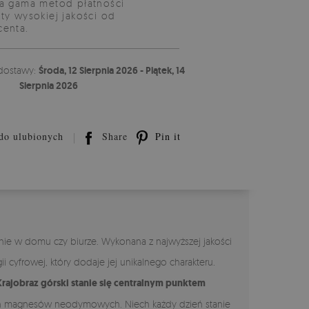
a gama metod płatności
ty wysokiej jakości od
centa.
dostawy:
Środa, 12 Sierpnia 2026 - Piątek, 14
Sierpnia 2026
do ulubionych
Share
Pin it
anie w domu czy biurze. Wykonana z najwyższej jakości
 cyfrowej, który dodaje jej unikalnego charakteru.
rajobraz górski stanie się centralnym punktem
cznych magnesów neodymowych. Niech każdy dzień stanie