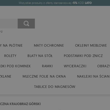
Wszystkie produkty z oferty standardowej
-5%
KOD:
LATO
ng
Y NA PŁÓTNIE
MATY OCHRONNE
OKLEINY MEBLOWE
ROLETY
BLATY NA STÓŁ
PODSTAWKI POD ZNICZ
DKI POD KOMINEK
RAMKI
WYCIERACZKI
OBRAZY
ZKLANE
MLECZNE FOLIE NA OKNA
NAKLEJKI NA ŚCIAN
TABLICE DO MAGNESÓW
YCZNA KRAJOBRAZ GÓRSKI