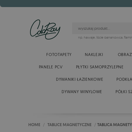
np.
hawaje
,
liście bananowca
,
flami
FOTOTAPETY
NAKLEJKI
OBRAZ
PANELE PCV
PŁYTKI SAMOPRZYLEPNE
DYWANIKI ŁAZIENKOWE
PODKŁA
DYWANY WINYLOWE
PÓŁKI S
HOME
/
TABLICE MAGNETYCZNE
/
TABLICA MAGNET