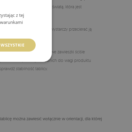
uje się lekką, zielonkawą poświatą, która jest
stając z tej
wanych krawędziach.
z warunkami
wykle łatwa w utrzymaniu – wystarczy przecierać ją
 WSZYSTKIE
iem upewnij się, że metalowe zawieszki ściśle
chwytów ściennych odpowiednich do wagi produktu
sprawdź stabilność tablicy.
blicę można zawiesić wyłącznie w orientacji, dla której