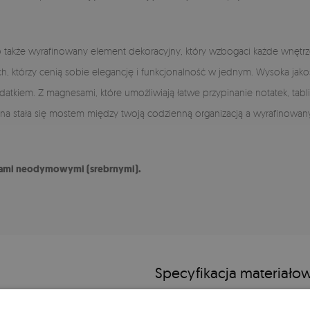
- to także wyrafinowany element dekoracyjny, który wzbogaci każde wnęt
, którzy cenią sobie elegancję i funkcjonalność w jednym. Wysoka jakość
dodatkiem. Z magnesami, które umożliwiają łatwe przypinanie notatek, t
a stała się mostem między twoją codzienną organizacją a wyrafinowanym
esami neodymowymi (srebrnymi).
Specyfikacja materiało
towanego i blachy
Szkło Float:
Jest to wysokiej jakości