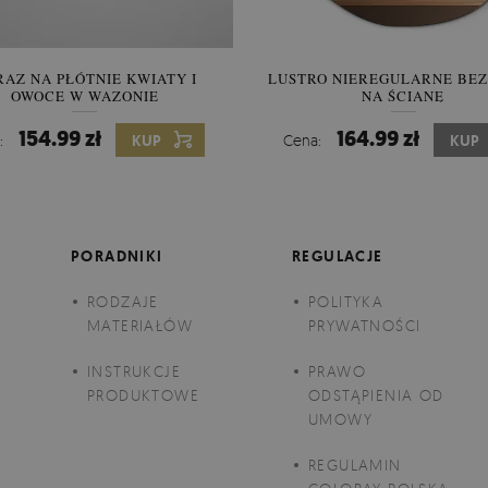
AZ NA PŁÓTNIE KWIATY I
LUSTRO NIEREGULARNE BE
LUSTRO OKRĄGŁE ŚCIĘ
OWOCE W WAZONIE
NOWOCZESNY DESIGN
NA ŚCIANĘ
154.99 zł
299.99 zł
164.99 zł
:
KUP
Cena:
Cena:
KUP
KUP
PORADNIKI
REGULACJE
RODZAJE
POLITYKA
MATERIAŁÓW
PRYWATNOŚCI
INSTRUKCJE
PRAWO
PRODUKTOWE
ODSTĄPIENIA OD
UMOWY
REGULAMIN