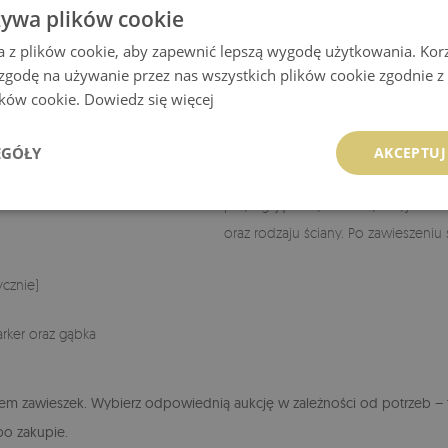
żywa plików cookie
zawartość tlenków żelaza, charakteryz
ierzchnia
a z plików cookie, aby zapewnić lepszą wygodę użytkowania. Korzy
najlepiej widoczna na jego oszlifo
 zgodę na używanie przez nas wszystkich plików cookie zgodnie 
chetnym zabarwieniu
lików cookie.
Dowiedz się więcej
Czyszczenie:
Powierzchnia jest niez
wilgotną szmatką.
EGÓŁY
AKCEPTUJ
Instrukcja montażu:
Przed zawieszen
przylegają do tyłu tablicy. Użyj u
oraz rodzaju ściany. Po zawieszeniu 
cznie)
ker oraz gąbka
tem zawieszek. Wybierz odpowiednią aukcję w zależności od potrzeb – ta
po zakupie.