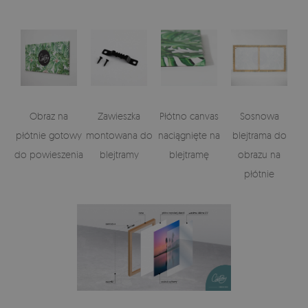
Obraz na
Zawieszka
Płótno canvas
Sosnowa
płótnie gotowy
montowana do
naciągnięte na
blejtrama do
do powieszenia
blejtramy
blejtramę
obrazu na
płótnie