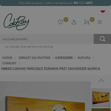
Wszystkie produkty z oferty standardowej
-5%
KOD:
LATO
0
0
np.
hawaje
,
liście bananowca
,
flaming
HOME
/
OBRAZY NA PŁÓTNIE
/
KATEGORIE
/
NATURA
/
CHMURY
/
OBRAZ CANVAS TAŃCZĄCE ŻURAWIE PRZY ZACHODZIE SŁOŃCA