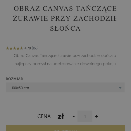
OBRAZ CANVAS TAŃCZĄCE
ŻURAWIE PRZY ZACHODZIE
SŁOŃCA
Obraz Canvas Tańczące żurawie przy zachodzie słońca to
najlepszy pomysł na udekorowanie dowolnego pokoju.
ROZMIAR
100x50 cm
zł
-
+
CENA: