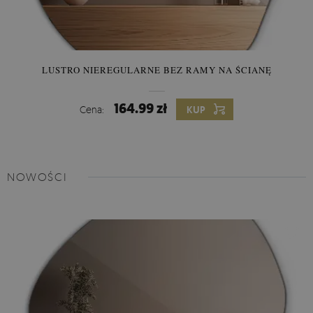
LUSTRO NIEREGULARNE BEZ RAMY NA ŚCIANĘ
164.99 zł
Cena:
KUP
NOWOŚCI
Fototapeta Lateksowa -
m
ateriał lateksowy dzięki gładkiej,
satynowej powierzchni pozwala uzyskać efekt fotograficzny.
Ten rodzaj fototapety świetnie sprawdzi się w salonie, biurze,
pokoju dziecięcym i w łazience. Trwały materiał i żywe kolory
gwarantują efekt wow przez długi czas użytkowania.
Montaż