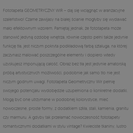
Fototapeta GEOMETRYCZNY WIR – daj się wciągnąć w aranżacyjne
szaleństwo! Czarne zawijasy na białej ścianie mogłyby się wydawać
mało efektownym wzorem. Pamiętaj jednak, że fototapeta może
stanowić jedyną ozdobę wnętrza, równie często pełni także jedynie
funkcję tła, jest niczym pokryta podkładową farbą sztaluga, na której
zaczynasz malować poszczególne elementy i dopiero wtedy
uzyskujesz imponującą całość. Obraz bez tła jest jedynie amatorską
próbą artystycznych możliwości, podobnie jak samo tło nie jest
niczym godnym uwagi. Fototapeta Geometryczny Wir pełnię
swojego potencjału wydobędzie uzupełniona o konkretne dodatki.
Mogą być one utrzymane w podobnej kolorystyce, mieć
nowoczesne, proste formy, z dodatkiem szkła, stali, kamienia, granitu
czy marmuru. A gdyby tak przełamać nowoczesność fototapety
romantycznymi dodatkami w stylu vintage? Kwieciste tkaniny, lustro