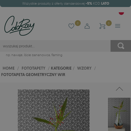
Wszystkie produkty z oferty standardowej
-5%
KOD:
LATO
0
0
np.
hawaje
,
liście bananowca
,
flaming
HOME
/
FOTOTAPETY
/
KATEGORIE
/
WZORY
/
FOTOTAPETA GEOMETRYCZNY WIR