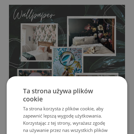
pokrytych farbą akrylową i lateksową.
Łatwo ją zdjąć i
przykleić w dowolne miejsce, a sama instalacja nie zajmuje
więcej niż 30-60 minut. Fototapetą na materiale MagicStick
możesz udekorować każde wnętrze!
Ta strona używa plików
cookie
Ta strona korzysta z plików cookie, aby
zapewnić lepszą wygodę użytkowania.
Korzystając z tej strony, wyrażasz zgodę
na używanie przez nas wszystkich plików