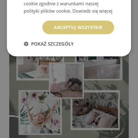
cookie zgodnie z warunkami naszej
polityki plików cookie.
Dowiedz się więcej
Fototapeta Winylowa
- trwałość i wytrzymałość. Winyl to
AKCEPTUJ WSZYSTKIE
materiał odporny na wysokie temperatury i wilgoć, a dzięki
podkładowi z flizeliny także na rozciąganie i odkształcanie,
POKAŻ SZCZEGÓŁY
dlatego z powodzeniem można go wykorzystać w kuchni
czy w łazience. Tapecie winylowej niestraszne są także
odciski palców, wystarczy przetrzeć ją od czasu do czasu
wilgotną ściereczką.
Montaż wymaga użycia kleju do tapet
winylowych!