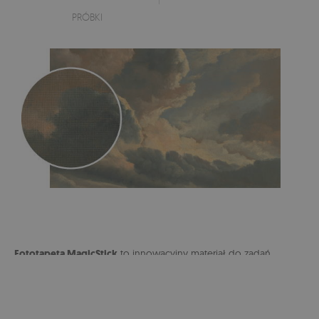
PRÓBKI
Fototapeta MagicStick
to innowacyjny materiał do zadań
specjalnych z możliwością wielokrotnego odklejania i
przyklejania. Nie brudzi się, nie drze, jest szybka i łatwa w
montażu.
Nie nadaje się do naklejania na powierzchniach