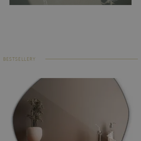
BESTSELLERY
Fototapeta Laminowana
cieszy się ogromną popularnością
wśród naszych klientów. Trudno się temu dziwić, podobnie
jak jej siostra - fototapeta winylowa - jest odporna na wilgoć i
temperaturę, dzięki czemu może stać się oryginalną ozdobą
kuchni i łazienki, a jej kolory zachowają swoją intensywność
przez lata.
Montaż nie wymaga użycia kleju do tapet,
materiał jest samoprzylepny.