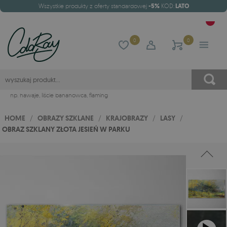
Wszystkie produkty z oferty standardowej
-5%
KOD:
LATO
0
0
np.
hawaje
,
liście bananowca
,
flaming
HOME
/
OBRAZY SZKLANE
/
KRAJOBRAZY
/
LASY
/
OBRAZ SZKLANY ZŁOTA JESIEŃ W PARKU