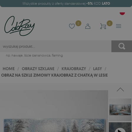
Wszystkie produkty z oferty standardowej
-5%
KOD:
LATO
0
0
np.
hawaje
,
liście bananowca
,
flaming
HOME
/
OBRAZY SZKLANE
/
KRAJOBRAZY
/
LASY
/
OBRAZ NA SZKLE ZIMOWY KRAJOBRAZ Z CHATKĄ W LESIE