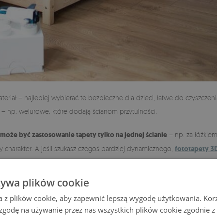
riał – najlepiej wybierać te bezpieczne dla dzieci, łatwe do czyszcze
 – np. welurowe, które dodają ścianom przytulności.
 może być zastosowanie tapety tylko na jednej ścianie
– np. za łóżkiem
charakter. A jeśli szukasz czegoś bardziej dynamicznego,
fototapety 3D
żywa plików cookie
a z plików cookie, aby zapewnić lepszą wygodę użytkowania. Korzy
 zgodę na używanie przez nas wszystkich plików cookie zgodnie 