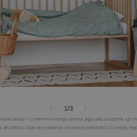
1
/
3
owane obrazy – z imieniem twojego dziecka, jego datą urodzenia, czy 
ia, że dziecko czuje się wyjątkowe we własnej przestrzeni. Co więcej, t