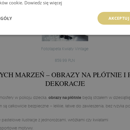
lików cookie.
Dowiedz się więcej
EGÓŁY
AKCEPTUJ
Fototapeta Kwiaty Vintage
859.99 PLN
CYCH MARZEŃ – OBRAZY NA PŁÓTNIE I
DEKORACJE
atmosfery w pokoju dziecka,
obrazy na płótnie
będą strzałem w dziesiątk
m są całkowicie bezpieczne – lekkie, łatwe do zawieszenia, bez ryzyka po
 pastelowe ilustracje z jednorożcami, wróżkami czy kwiatami
b sportowe motywy.