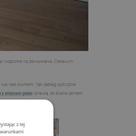
nia i odporne na zarysowania. Ciekawym
 lub nad biurkiem. Taki zabieg optycznie
 z efektem głębi
sprawią, że ściana zamieni
stając z tej
z warunkami