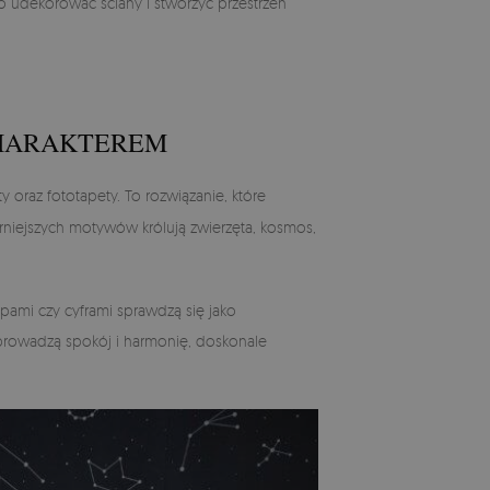
 udekorować ściany i stworzyć przestrzeń
CHARAKTEREM
y oraz fototapety. To rozwiązanie, które
rniejszych motywów królują zwierzęta, kosmos,
pami czy cyframi sprawdzą się jako
 wprowadzą spokój i harmonię, doskonale