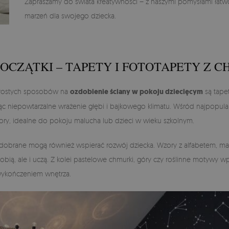
Zapraszamy do świata kreatywności – z naszymi pomysłami łatwo
marzeń dla swojego dziecka.
OCZĄTKI – TAPETY I FOTOTAPETY Z 
 prostych sposobów na
ozdobienie ściany w pokoju dziecięcym
są tapet
c niepowtarzalne wrażenie głębi i bajkowego klimatu. Wśród najpopula
ory, idealne do pokoju malucha lub dzieci w wieku szkolnym.
e dobrane mogą również wspierać rozwój dziecka. Wzory z alfabetem, ma
zdobią, ale i uczą. Z kolei pastelowe chmurki, góry czy roślinne motywy
 wykończeniem wnętrza.