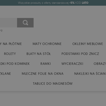
Wszystkie produkty z oferty standardowej
-5%
KOD:
LATO
ng
Y NA PŁÓTNIE
MATY OCHRONNE
OKLEINY MEBLOWE
ROLETY
BLATY NA STÓŁ
PODSTAWKI POD ZNICZ
DKI POD KOMINEK
RAMKI
WYCIERACZKI
OBRAZY
ZKLANE
MLECZNE FOLIE NA OKNA
NAKLEJKI NA ŚCIAN
TABLICE DO MAGNESÓW