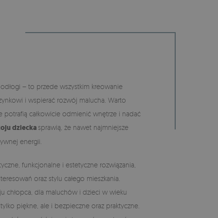
 podłogi – to przede wszystkim kreowanie
zynkowi i wspierać rozwój malucha. Warto
 potrafią całkowicie odmienić wnętrze i nadać
oju dziecka
sprawią, że nawet najmniejsze
ywnej energii.
czne, funkcjonalne i estetyczne rozwiązania,
teresowań oraz stylu całego mieszkania.
ju chłopca, dla maluchów i dzieci w wieku
lko piękne, ale i bezpieczne oraz praktyczne.