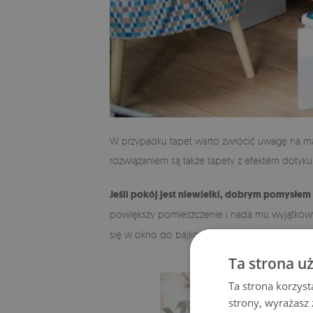
W przypadku tapet warto zwrócić uwagę na mate
rozwiązaniem są także tapety z efektem dotyku
Jeśli pokój jest niewielki, dobrym pomysłem
powiększy pomieszczenie i nada mu wyjątkowy 
się w okno do bajkowego świata.
Ta strona u
Ta strona korzyst
strony, wyrażasz