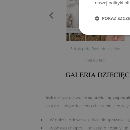
naszej polityki p
POKAŻ SZCZ
Fototapeta Dyskretne Jaskry
499.99 PLN
GALERIA DZIECIĘ
Jeśli marzysz o stworzeniu przytulnej, ciepłej 
lekkości i indywidualnego charakteru, a przy ty
W pokoju dziewczynki świetnie sprawdzą się
w pokoju chłopca – pojazdy, dinozaury lu