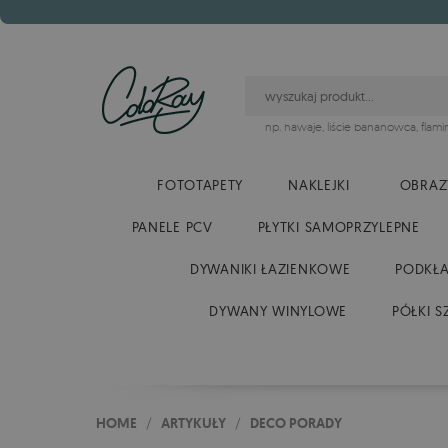
np.
hawaje
,
liście bananowca
,
flami
FOTOTAPETY
NAKLEJKI
OBRAZ
PANELE PCV
PŁYTKI SAMOPRZYLEPNE
DYWANIKI ŁAZIENKOWE
PODKŁA
DYWANY WINYLOWE
PÓŁKI S
HOME
/
ARTYKUŁY
/
DECO PORADY